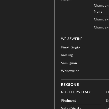
Champagn
Noirs
Champagn
Champag
WEISSWEINE
Pinot Grigio
Riesling
Sauvignon
Weissweine
REGIONS
NORTHERN ITALY
C
Piedmont
E
Valle d’Aosta
T