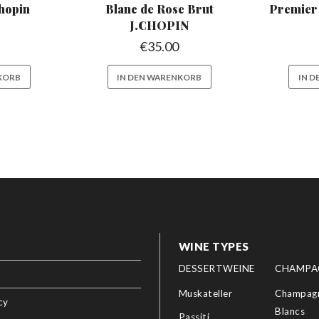
hopin
Blanc
de Rose Brut
Premier
J.CHOPIN
€
35.00
KORB
IN DEN WARENKORB
IN 
WINE TYPES
DESSERTWEINE
CHAMPA
Muskateller
Champagn
cy
Blancs
Passiti