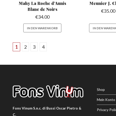
Mahy La Roche
d’Aunis
Meunier J. C
Blanc de Noirs
€
35.00
€
34.00
IN DEN WARENKORB
IN DEN WAREN
1
2
3
4
Shop
Mein Konto
Fons Vinum S.n.c. di Bussi Oscar Pietro &
Privacy Poli
C.