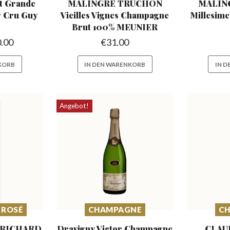
t Grande
MALINGRE TRUCHON
MALIN
 Cru Guy
Vieilles Vignes
Champagne
Millesim
Brut 100% MEUNIER
.00
€
31.00
KORB
IN DEN WARENKORB
IN 
Angebot!
 ROSÉ
CHAMPAGNE
C
é RICHARD
Dravigny Victor Champagne
CLAU