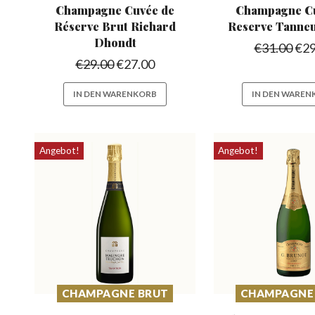
Champagne Cuvée de
Champagne Cu
Réserve
Brut Richard
Reserve
Tanne
Dhondt
€
31.00
€
29
€
29.00
€
27.00
IN DEN WARENKORB
IN DEN WAREN
Angebot!
Angebot!
CHAMPAGNE BRUT
CHAMPAGNE