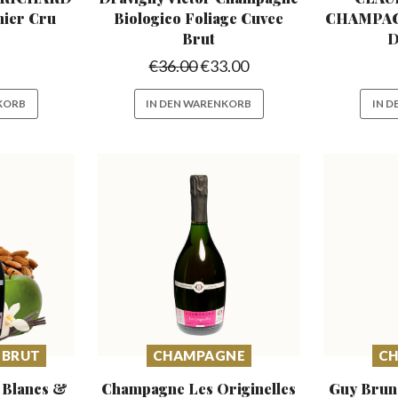
ier Cru
Biologico
Foliage Cuvee
CHAMPA
Brut
D
€
36.00
€
33.00
KORB
IN DEN WARENKORB
IN 
 BRUT
CHAMPAGNE
C
 Blancs &
Champagne Les Originelles
Guy Bruno