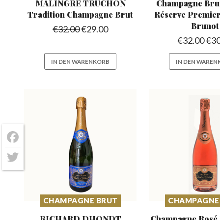
MALINGRE TRUCHON
Champagne Bru
Tradition
Champagne Brut
Réserve
Premier
Brunot
€
32.00
€
29.00
€
32.00
€
30
IN DEN WARENKORB
IN DEN WAREN
Facebook
Twitter
CHAMPAGNE BRUT
CHAMPAGNE
RICHARD DHONDT
Champagne Ros