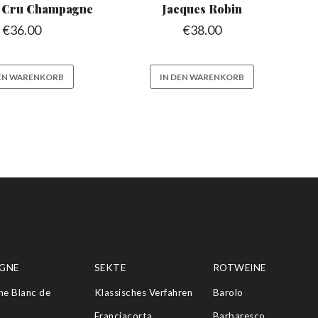
 Cru Champagne
Jacques Robin
€
36.00
€
38.00
DEN WARENKORB
IN DEN WARENKORB
GNE
SEKTE
ROTWEINE
e Blanc de
Klassisches Verfahren
Barolo
Franciacorta
Barbaresco