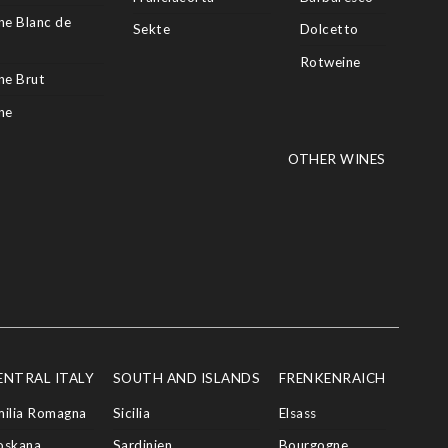
e Blanc de
Sekte
Dolcetto
Rotweine
e Brut
ne
OTHER WINES
ENTRAL ITALY
SOUTH AND ISLANDS
FRENKENRAICH
milia Romagna
Sicilia
Elsass
oskana
Sardinien
Bourgogne