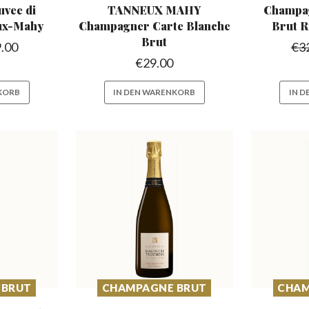
vee di
TANNEUX MAHY
Champa
ux-Mahy
Champagner
Carte Blanche
Brut R
Brut
.00
€
3
€
29.00
KORB
IN DEN WARENKORB
IN 
 BRUT
CHAMPAGNE BRUT
CHAM