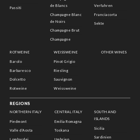
de Blancs
Verfahren
Passiti
Champagne Blanc
Franciacorta
de Noirs
Sekte
Champagne Brut
Champagne
ROTWEINE
WEISSWEINE
OTHER WINES
Barolo
Pinot Grigio
Barbaresco
Riesling
Dolcetto
Sauvignon
Rotweine
Weissweine
REGIONS
NORTHERN ITALY
CENTRAL ITALY
SOUTH AND
ISLANDS
Piedmont
Emilia Romagna
Sicilia
Valle d’Aosta
Toskana
Sardinien
Lombardei
Umbrien