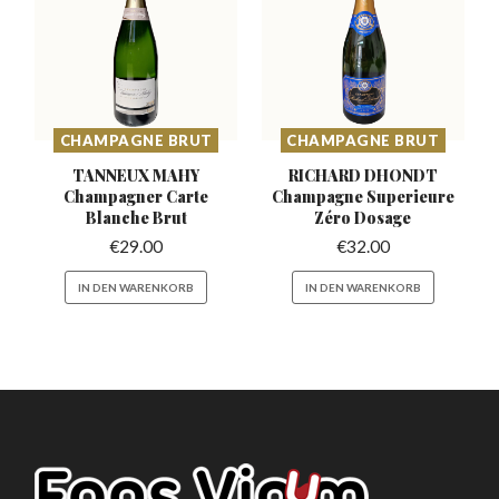
CHAMPAGNE BRUT
CHAMPAGNE BRUT
TANNEUX MAHY
RICHARD DHONDT
Champagner
Carte
Champagne
Superieure
Blanche Brut
Zéro Dosage
€
29.00
€
32.00
IN DEN WARENKORB
IN DEN WARENKORB