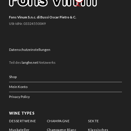
Fons Vinum S.n.c. di Bussi Oscar Pietro & C.
USt-IdNr. 03324550049
Datenschutzeinstellungen
Teil des
langhe.net
Netzwerks
Shop
Mein Konto
Privacy Policy
WINE TYPES
DESSERTWEINE
CHAMPAGNE
SEKTE
Muskateller
Champagne Blanc
Klassisches