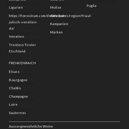
Puglia
Ligurien
Molise
https://fonsvinum.com/de/attributes/region/friaul-
Abruzzen
julisch-venetien-
Kampanien
de/
Marken
Venetien
Trentino-Tiroler
Etschland
FRENKENRAICH
Elsass
Bourgogne
Chablis
Champagne
Loire
Sauternes
Aussergewoehnliche Weine