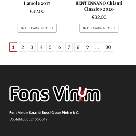
Lamole 2017
RENTENNANO
Chianti
Classico 2020
€
32.00
€
32.00
IN DEN WARENKORB
IN DEN WARENKORB
1
2
3
4
5
6
7
8
9
…
30
Fons Vinum S.n.c. di Bussi Oscar Pietro & C.
USt-IdNr. 03324550049