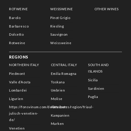
ROTWEINE
WEISSWEINE
OTHER WINES
Barolo
Pinot Grigio
Barbaresco
Riesling
Dolcetto
Sauvignon
Rotweine
Weissweine
REGIONS
NORTHERN ITALY
CENTRAL ITALY
SOUTH AND
ISLANDS
Piedmont
Emilia Romagna
Sicilia
Valle d’Aosta
Toskana
Sardinien
Lombardei
Umbrien
Puglia
Ligurien
Molise
https://fonsvinum.com/de/attributes/region/friaul-
Abruzzen
julisch-venetien-
Kampanien
de/
Marken
Venetien