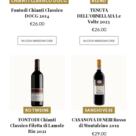
CHIANTI CLASSICO DOCG
BLEND
Fontodi Chianti Classico
TENUTA
DOCG 2014
DELL’ORNELLAIA
Le
Volte 2023
€
26.00
€
26.00
IN DEN WARENKORB
IN DEN WARENKORB
ROTWEINE
SANGIOVESE
FONTODI Chianti
CASANOVA DI NERI Rosso
Classico Filetta
di Lamole
di Montalcino 2019
Bio 2021
€
29.00