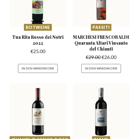
ROTWEINE
PASSITI
Tua Rita Rosso
dei Notri
MARCHESI FRESCOBALDI
2022
Quaranta
Altari Vinsanto
del Chianti
€
25.00
€
29.00
€
26.00
IN DEN WARENKORB
IN DEN WARENKORB