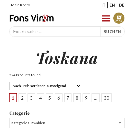
IT
EN
DE
Mein Konto
€
0.00
SUCHEN
Toskana
594 Products found
1
2
3
4
5
6
7
8
9
…
30
Categorie
Kategorie auswählen