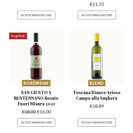
€
11.70
IN DEN WARENKORB
IN DEN WARENKORB
Angebot!
ROSÉWEINE
BLEND
SAN GIUSTO A
Toscana Bianco Arioso
RENTENNANO Rosato
Campo alla Sughera
Fuori Misura 2021
€
18.89
€
18.00
€
16.00
IN DEN WARENKORB
IN DEN WARENKORB