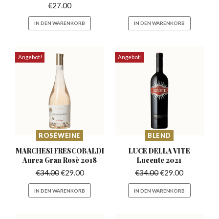
€
27.00
IN DEN WARENKORB
IN DEN WARENKORB
Angebot!
Angebot!
ROSÉWEINE
BLEND
MARCHESI FRESCOBALDI
LUCE DELLA VITE
Aurea
Gran Rosè 2018
Lucente 2021
€
34.00
€
29.00
€
34.00
€
29.00
IN DEN WARENKORB
IN DEN WARENKORB