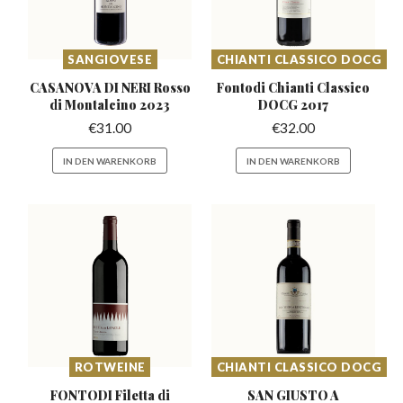
SANGIOVESE
CHIANTI CLASSICO DOCG
CASANOVA DI NERI Rosso
Fontodi Chianti Classico
di Montalcino 2023
DOCG 2017
€
31.00
€
32.00
IN DEN WARENKORB
IN DEN WARENKORB
ROTWEINE
CHIANTI CLASSICO DOCG
FONTODI Filetta
di
SAN GIUSTO A