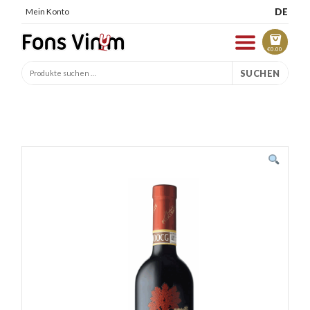
DE
Mein Konto
€
0.00
SUCHEN