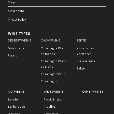
Shop
Mein Konto
Privacy Policy
WINE TYPES
DESSERTWEINE
CHAMPAGNE
SEKTE
Muskateller
Champagne Blanc
Klassisches
de Blancs
Verfahren
Passiti
Champagne Blanc
Franciacorta
de Noirs
Sekte
Champagne Brut
Champagne
ROTWEINE
WEISSWEINE
OTHER WINES
Barolo
Pinot Grigio
Barbaresco
Riesling
Dolcetto
Sauvignon