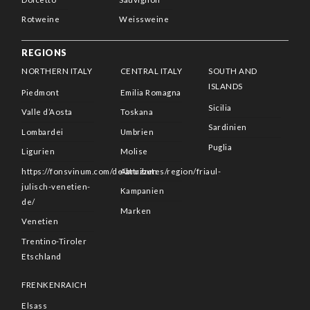
Rotweine
Weissweine
REGIONS
NORTHERN ITALY
CENTRAL ITALY
SOUTH AND
ISLANDS
Piedmont
Emilia Romagna
Sicilia
Valle d’Aosta
Toskana
Sardinien
Lombardei
Umbrien
Puglia
Ligurien
Molise
https://fonsvinum.com/de/attributes/region/friaul-
Abruzzen
julisch-venetien-
Kampanien
de/
Marken
Venetien
Trentino-Tiroler
Etschland
FRENKENRAICH
Elsass