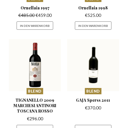
Ornellaia
1997
Ornellaia
1998
€
485.00
€
459.00
€
525.00
IN DEN WARENKORB
IN DEN WARENKORB
BLEND
BLEND
TIGNANELLO 2009
GAJA Sperss
2011
MARCHESI
ANTINORI
€
370.00
TOSCANA ROSSO
€
296.00