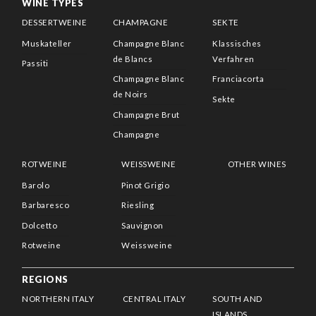
WINE TYPES
DESSERTWEINE
CHAMPAGNE
SEKTE
Muskateller
Champagne Blanc
Klassisches
de Blancs
Verfahren
Passiti
Champagne Blanc
Franciacorta
de Noirs
Sekte
Champagne Brut
Champagne
ROTWEINE
WEISSWEINE
OTHER WINES
Barolo
Pinot Grigio
Barbaresco
Riesling
Dolcetto
Sauvignon
Rotweine
Weissweine
REGIONS
NORTHERN ITALY
CENTRAL ITALY
SOUTH AND
ISLANDS