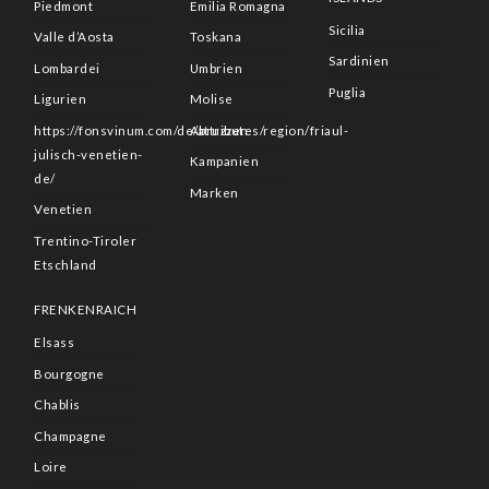
Piedmont
Emilia Romagna
Sicilia
Valle d’Aosta
Toskana
Sardinien
Lombardei
Umbrien
Puglia
Ligurien
Molise
https://fonsvinum.com/de/attributes/region/friaul-
Abruzzen
julisch-venetien-
Kampanien
de/
Marken
Venetien
Trentino-Tiroler
Etschland
FRENKENRAICH
Elsass
Bourgogne
Chablis
Champagne
Loire