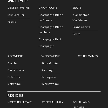
WINE TYPES
DESSERTWEINE
CHAMPAGNE
SEKTE
Muskateller
Champagne Blanc
Klassisches
de Blancs
Verfahren
Passiti
Champagne Blanc
Franciacorta
de Noirs
Sekte
Champagne Brut
Champagne
ROTWEINE
WEISSWEINE
OTHER WINES
Barolo
Pinot Grigio
Barbaresco
Riesling
Dolcetto
Sauvignon
Rotweine
Weissweine
REGIONS
NORTHERN ITALY
CENTRAL ITALY
SOUTH AND
ISLANDS