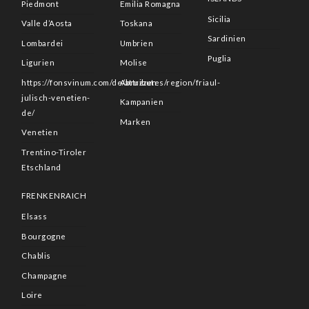
Piedmont
Emilia Romagna
Sicilia
Valle d’Aosta
Toskana
Sardinien
Lombardei
Umbrien
Puglia
Ligurien
Molise
https://fonsvinum.com/de/attributes/region/friaul-
Abruzzen
julisch-venetien-
Kampanien
de/
Marken
Venetien
Trentino-Tiroler
Etschland
FRENKENRAICH
Elsass
Bourgogne
Chablis
Champagne
Loire