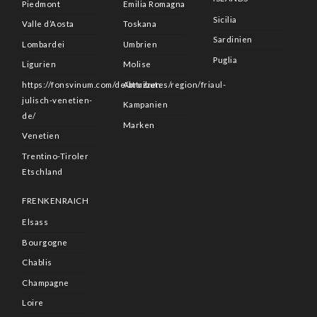
Piedmont
Emilia Romagna
Sicilia
Valle d’Aosta
Toskana
Sardinien
Lombardei
Umbrien
Puglia
Ligurien
Molise
https://fonsvinum.com/de/attributes/region/friaul-
Abruzzen
julisch-venetien-
Kampanien
de/
Marken
Venetien
Trentino-Tiroler
Etschland
FRENKENRAICH
Elsass
Bourgogne
Chablis
Champagne
Loire