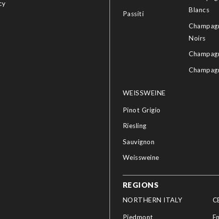
cy
Blancs
Passiti
Champagn
Noirs
Champagn
Champag
WEISSWEINE
Pinot Grigio
Riesling
Sauvignon
Weissweine
REGIONS
NORTHERN ITALY
C
Piedmont
E