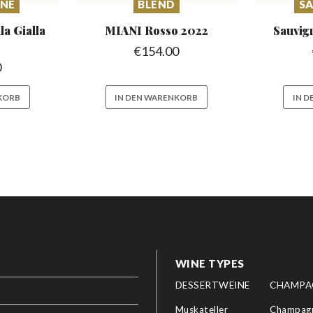
INE
BLEND
S
la
Gialla
MIANI Rosso
2022
Sauvig
€
154.00
0
KORB
IN DEN WARENKORB
IN 
WINE TYPES
DESSERTWEINE
CHAMPA
Muskateller
Champagn