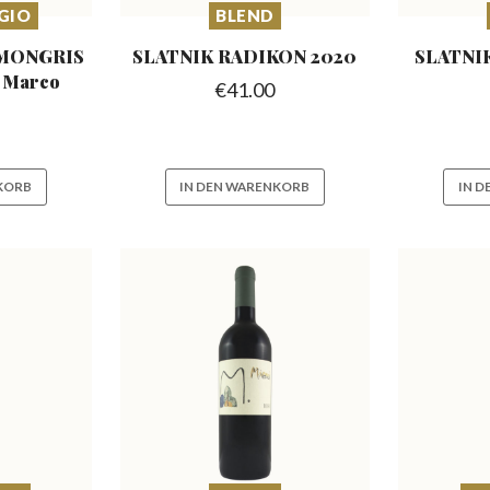
GIO
BLEND
 MONGRIS
SLATNIK RADIKON
2020
SLATNI
 Marco
€
41.00
KORB
IN DEN WARENKORB
IN 