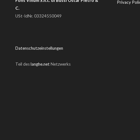
Fons Vinum S.n.c. di Bussi Oscar Pietro &
Privacy Poli
C.
USt-IdNr. 03324550049
Datenschutzeinstellungen
Teil des
langhe.net
Netzwerks