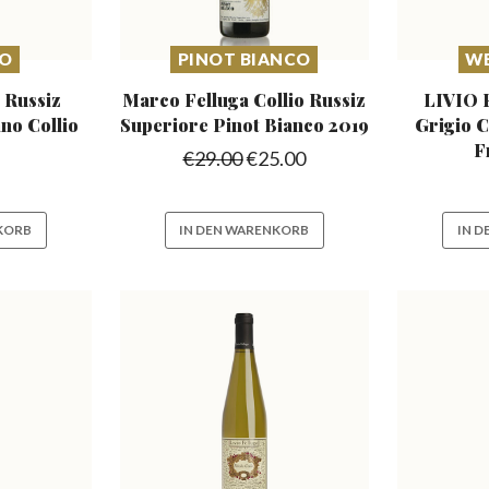
NO
PINOT BIANCO
WE
 Russiz
Marco Felluga Collio Russiz
LIVIO 
ano Collio
Superiore Pinot Bianco 2019
Grigio C
F
€
29.00
€
25.00
KORB
IN DEN WARENKORB
IN 