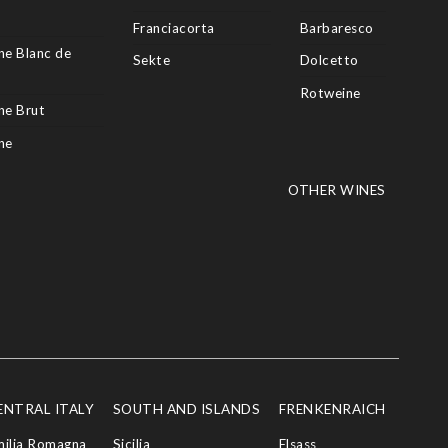
Franciacorta
Barbaresco
e Blanc de
Sekte
Dolcetto
Rotweine
e Brut
ne
OTHER WINES
ENTRAL ITALY
SOUTH AND ISLANDS
FRENKENRAICH
milia Romagna
Sicilia
Elsass