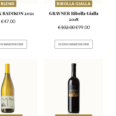
BLEND
RIBOLLA GIALLA
K RADIKON
2021
GRAVNER Ribolla
Gialla
2018
€
47.00
€
102.00
€
99.00
DEN WARENKORB
IN DEN WARENKORB