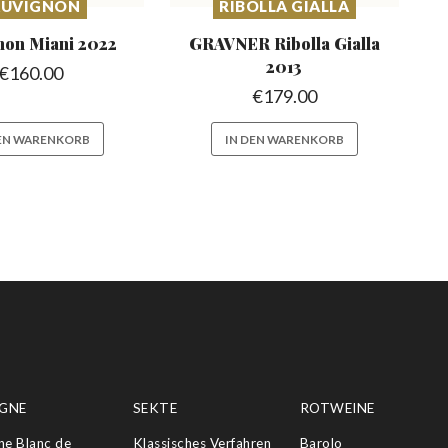
AUVIGNON
RIBOLLA GIALLA
non Miani
2022
GRAVNER Ribolla
Gialla
2013
€
160.00
€
179.00
DEN WARENKORB
IN DEN WARENKORB
GNE
SEKTE
ROTWEINE
e Blanc de
Klassisches Verfahren
Barolo