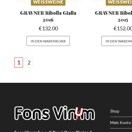
WEISSWEINE
WEISSWE
GRAVNER Ribolla
Gialla
GRAVNER Ribol
2016
2015
€
132.00
€
152.0
IN DEN WARENKORB
IN DEN WAREN
1
2
Shop
Mein Konto