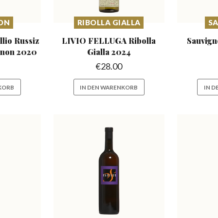
ON
RIBOLLA GIALLA
S
lio Russiz
LIVIO FELLUGA Ribolla
Sauvign
gnon 2020
Gialla 2024
€
28.00
KORB
IN DEN WARENKORB
IN 