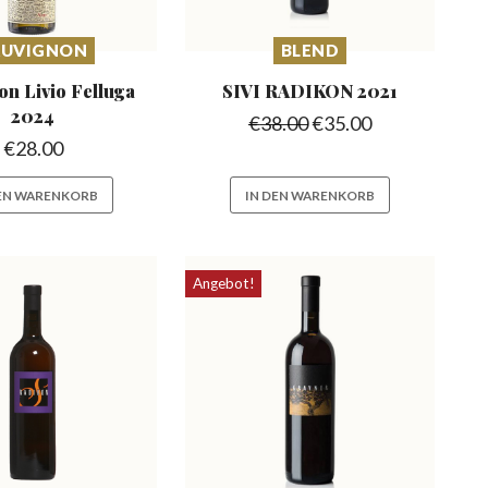
AUVIGNON
BLEND
on Livio
Felluga
SIVI RADIKON
2021
2024
€
38.00
€
35.00
€
28.00
DEN WARENKORB
IN DEN WARENKORB
Angebot!