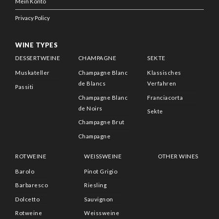
Mein Konto
Privacy Policy
WINE TYPES
DESSERTWEINE
CHAMPAGNE
SEKTE
Muskateller
Champagne Blanc
Klassisches
de Blancs
Verfahren
Passiti
Champagne Blanc
Franciacorta
de Noirs
Sekte
Champagne Brut
Champagne
ROTWEINE
WEISSWEINE
OTHER WINES
Barolo
Pinot Grigio
Barbaresco
Riesling
Dolcetto
Sauvignon
Rotweine
Weissweine