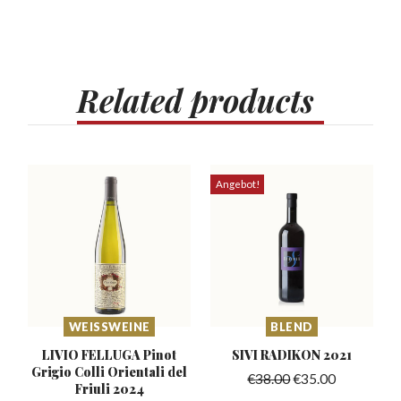
Related
products
Angebot!
WEISSWEINE
BLEND
LIVIO FELLUGA Pinot
SIVI RADIKON
2021
Grigio Colli
Orientali del
€
38.00
€
35.00
Friuli 2024