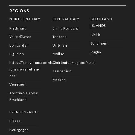
REGIONS
NORTHERN ITALY
CENTRAL ITALY
SOUTH AND
ISLANDS
Piedmont
Emilia Romagna
Sicilia
Valle d’Aosta
Toskana
Sardinien
Lombardei
Umbrien
Puglia
Ligurien
Molise
https://fonsvinum.com/de/attributes/region/friaul-
Abruzzen
julisch-venetien-
Kampanien
de/
Marken
Venetien
Trentino-Tiroler
Etschland
FRENKENRAICH
Elsass
Bourgogne