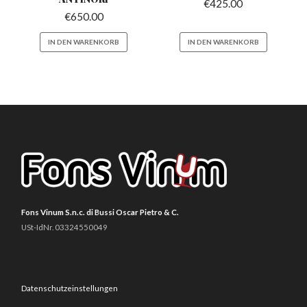
€
425.00
€
650.00
IN DEN WARENKORB
IN DEN WARENKORB
Fons Vinum S.n.c. di Bussi Oscar Pietro & C.
USt-IdNr. 03324550049
Datenschutzeinstellungen