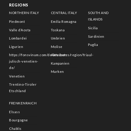
REGIONS
NORTHERN ITALY
CENTRAL ITALY
SOUTH AND
ISLANDS
Piedmont
Emilia Romagna
Sicilia
Valle d’Aosta
Toskana
Sardinien
Lombardei
Umbrien
Puglia
Ligurien
Molise
https://fonsvinum.com/de/attributes/region/friaul-
Abruzzen
julisch-venetien-
Kampanien
de/
Marken
Venetien
Trentino-Tiroler
Etschland
FRENKENRAICH
Elsass
Bourgogne
Chablis