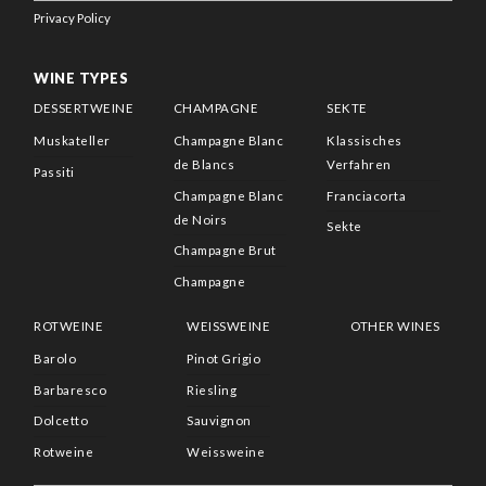
Privacy Policy
WINE TYPES
DESSERTWEINE
CHAMPAGNE
SEKTE
Muskateller
Champagne Blanc
Klassisches
de Blancs
Verfahren
Passiti
Champagne Blanc
Franciacorta
de Noirs
Sekte
Champagne Brut
Champagne
ROTWEINE
WEISSWEINE
OTHER WINES
Barolo
Pinot Grigio
Barbaresco
Riesling
Dolcetto
Sauvignon
Rotweine
Weissweine