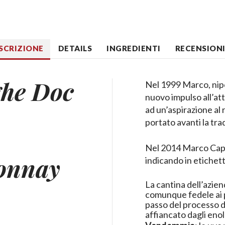
SCRIZIONE
DETAILS
INGREDIENTI
RECENSIONI 
he Doc
Nel 1999 Marco, nipo
nuovo impulso all’att
ad un’aspirazione al
portato avanti la trad
Nel 2014 Marco Capr
onnay
indicando in etichett
La cantina dell’azie
comunque fedele ai pr
passo del processo d
affiancato dagli eno