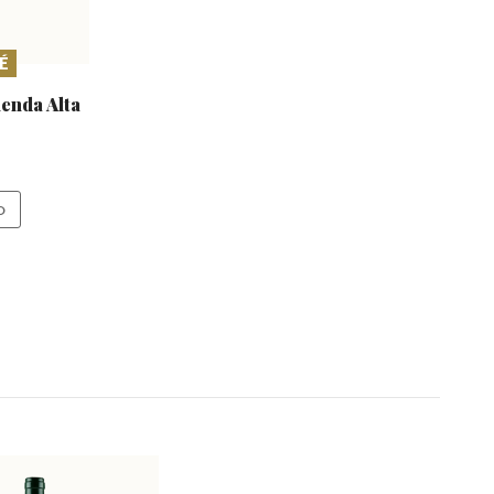
É
menda
Alta
O