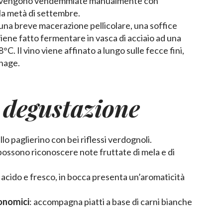
e vengono vendemmiate manualmente con
 la metà di settembre.
una breve macerazione pellicolare, una soffice
viene fatto fermentare in vasca di acciaio ad una
C. Il vino viene affinato a lungo sulle fecce fini,
nage.
 degustazione
allo paglierino con bei riflessi verdognoli.
i possono riconoscere note fruttate di mela e di
 acido e fresco, in bocca presenta un’aromaticità
onomici
: accompagna piatti a base di carni bianche