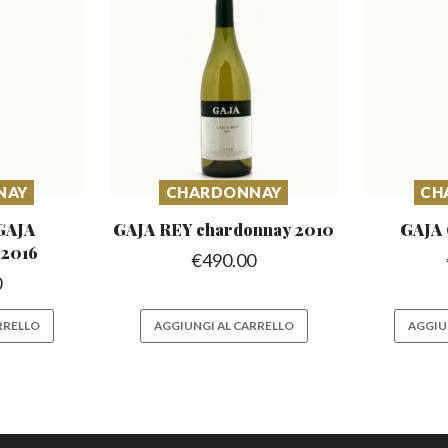
NAY
CHARDONNAY
CH
 GAJA
GAJA REY chardonnay
2010
GAJA 
 2016
€
490.00
0
RRELLO
AGGIUNGI AL CARRELLO
AGGIU