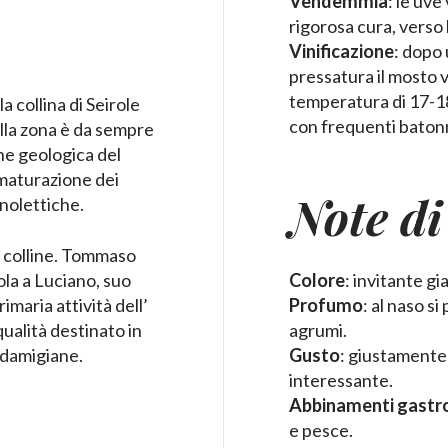
Vendemmia
: le uv
rigorosa cura, verso
Vinificazione
: dopo 
pressatura il mosto 
temperatura di 17-18°
a collina di Seirole
con frequenti baton
ella zona è da sempre
one geologica del
 maturazione dei
Note di
anolettiche.
 colline. Tommaso
ola a Luciano, suo
Colore
: invitante gi
primaria attività dell’
Profumo
: al naso s
qualità destinato in
agrumi.
i damigiane.
Gusto
: giustamente
interessante.
Abbinamenti gastr
e pesce.