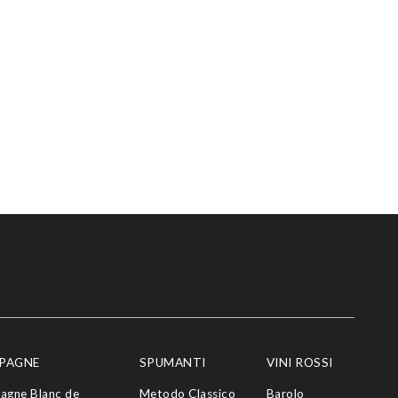
PAGNE
SPUMANTI
VINI ROSSI
agne Blanc de
Metodo Classico
Barolo