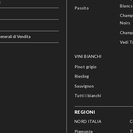
t
Blancs
Passito
Champ
Noirs
Champ
enerali di Vendita
Vedi T
VINI BIANCHI
Pinot grigio
Riesling
Sauvignon
Tutti i bianchi
REGIONI
NORD ITALIA
C
Piemonte
T