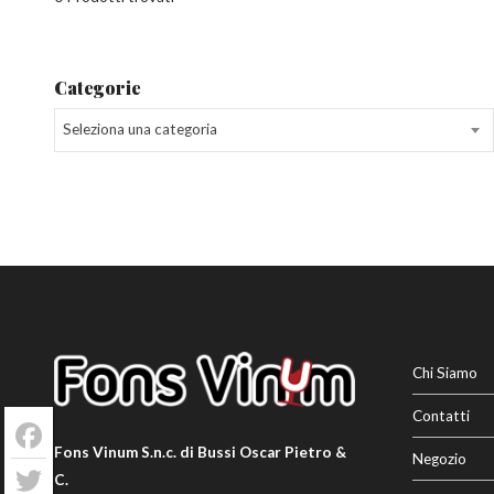
Categorie
Seleziona una categoria
Chi Siamo
Contatti
Facebook
Fons Vinum S.n.c. di Bussi Oscar Pietro &
Negozio
C.