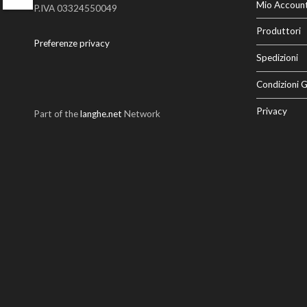
Twitter
Mio Accoun
P.IVA 03324550049
Produttori
Preferenze privacy
Spedizioni
Condizioni G
Privacy
Part of the
langhe.net
Network