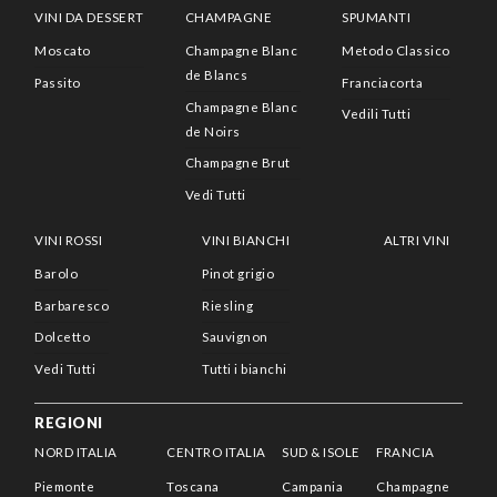
VINI DA DESSERT
CHAMPAGNE
SPUMANTI
Moscato
Champagne Blanc
Metodo Classico
de Blancs
Passito
Franciacorta
Champagne Blanc
Vedili Tutti
de Noirs
Champagne Brut
Vedi Tutti
VINI ROSSI
VINI BIANCHI
ALTRI VINI
Barolo
Pinot grigio
Barbaresco
Riesling
Dolcetto
Sauvignon
Vedi Tutti
Tutti i bianchi
REGIONI
NORD ITALIA
CENTRO ITALIA
SUD & ISOLE
FRANCIA
Piemonte
Toscana
Campania
Champagne