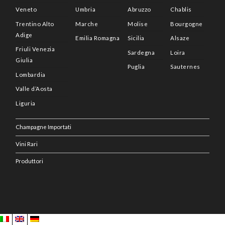
Veneto
Umbria
Abruzzo
Chablis
Trentino Alto
Marche
Molise
Bourgogne
Adige
Emilia Romagna
Sicilia
Alsaze
Friuli Venezia
Sardegna
Loira
Giulia
Puglia
Sauternes
Lombardia
Valle d’Aosta
Liguria
Champagne Importati
Vini Rari
Produttori