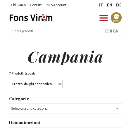
IT
EN
DE
Chi Siamo
Contatti
Mio Account
€
0.00
CERCA
Campania
7 Prodotti trovati
Categorie
Seleziona una categoria
Denominazioni