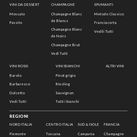
VINI DA DESSERT
CHAMPAGNE
SPUMANTI
Moscato
Champagne Blanc
Metodo Classico
de Blancs
Passito
Franciacorta
Champagne Blanc
Vedili Tutti
de Noirs
Champagne Brut
Vedi Tutti
VINI ROSSI
VINI BIANCHI
ALTRI VINI
Barolo
Pinot grigio
Barbaresco
Riesling
Dolcetto
Sauvignon
Vedi Tutti
Tutti i bianchi
REGIONI
NORD ITALIA
CENTRO ITALIA
SUD & ISOLE
FRANCIA
Piemonte
Toscana
Campania
Champagne