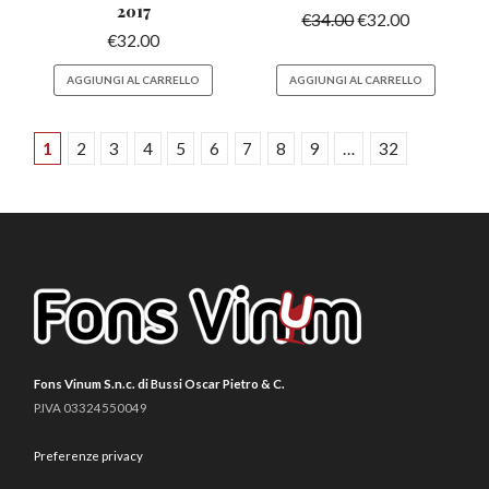
2017
€
34.00
€
32.00
€
32.00
AGGIUNGI AL CARRELLO
AGGIUNGI AL CARRELLO
1
2
3
4
5
6
7
8
9
…
32
Fons Vinum S.n.c. di Bussi Oscar Pietro & C.
P.IVA 03324550049
Preferenze privacy