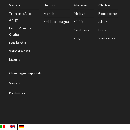
Veneto
Umbria
Abruzzo
Chablis
Trentino Alto
Marche
Molise
Bourgogne
Adige
Emilia Romagna
Sicilia
Alsaze
Friuli Venezia
Sardegna
Loira
Giulia
Puglia
Sauternes
Lombardia
Valle d’Aosta
Liguria
Champagne Importati
Vini Rari
Produttori