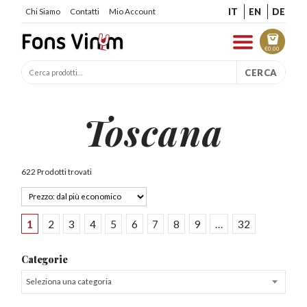
IT
EN
DE
Chi Siamo
Contatti
Mio Account
€
0.00
CERCA
Toscana
622 Prodotti trovati
1
2
3
4
5
6
7
8
9
…
32
Categorie
Seleziona una categoria