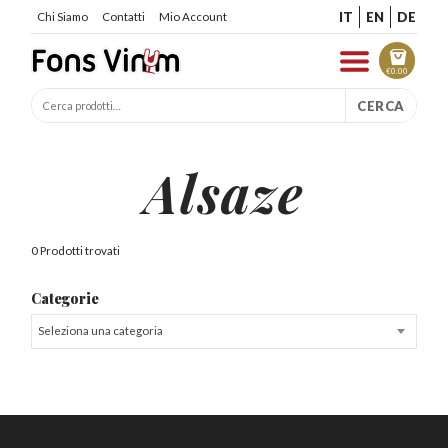
IT
EN
DE
Chi Siamo
Contatti
Mio Account
€
0.00
CERCA
Alsaze
0 Prodotti trovati
Categorie
Seleziona una categoria