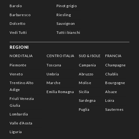
Barolo
Pinot grigio
Barbaresco
Riesling
Dolcetto
Sauvignon
Vedi Tutti
Tutti i bianchi
REGIONI
NORD ITALIA
CENTRO ITALIA
SUD & ISOLE
FRANCIA
Piemonte
Toscana
Campania
Champagne
Veneto
Umbria
Abruzzo
Chablis
Trentino Alto
Marche
Molise
Bourgogne
Adige
Emilia Romagna
Sicilia
Alsaze
Friuli Venezia
Sardegna
Loira
Giulia
Puglia
Sauternes
Lombardia
Valle d’Aosta
Liguria