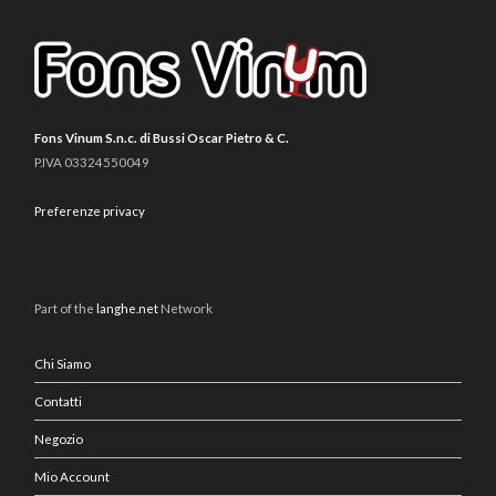
Fons Vinum S.n.c. di Bussi Oscar Pietro & C.
P.IVA 03324550049
Preferenze privacy
Part of the
langhe.net
Network
Chi Siamo
Contatti
Negozio
Mio Account