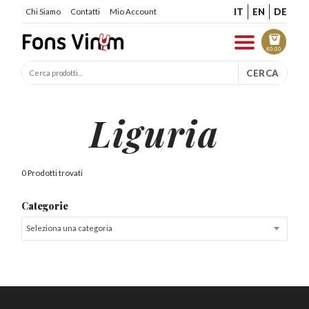
IT
EN
DE
Chi Siamo
Contatti
Mio Account
€
0.00
CERCA
Liguria
0 Prodotti trovati
Categorie
Seleziona una categoria