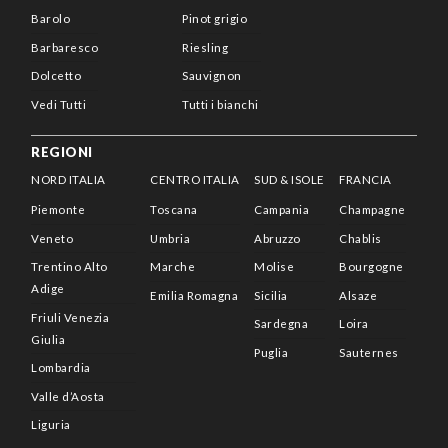
Barolo
Pinot grigio
Barbaresco
Riesling
Dolcetto
Sauvignon
Vedi Tutti
Tutti i bianchi
REGIONI
NORD ITALIA
CENTRO ITALIA
SUD & ISOLE
FRANCIA
Piemonte
Toscana
Campania
Champagne
Veneto
Umbria
Abruzzo
Chablis
Trentino Alto
Marche
Molise
Bourgogne
Adige
Emilia Romagna
Sicilia
Alsaze
Friuli Venezia
Sardegna
Loira
Giulia
Puglia
Sauternes
Lombardia
Valle d’Aosta
Liguria