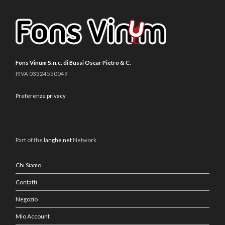
Fons Vinum S.n.c. di Bussi Oscar Pietro & C.
P.IVA 03324550049
Preferenze privacy
Part of the
langhe.net
Network
Chi Siamo
Contatti
Negozio
Mio Account