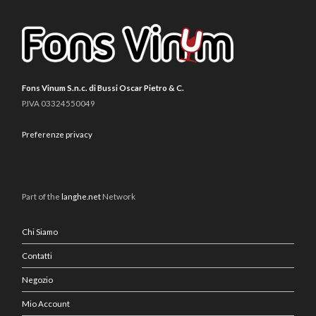
Fons Vinum S.n.c. di Bussi Oscar Pietro & C.
P.IVA 03324550049
Preferenze privacy
Part of the
langhe.net
Network
Chi Siamo
Contatti
Negozio
Mio Account