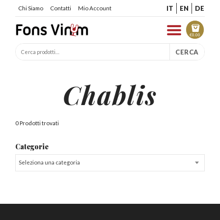
IT
EN
DE
Chi Siamo
Contatti
Mio Account
€
0.00
CERCA
Chablis
0 Prodotti trovati
Categorie
Seleziona una categoria