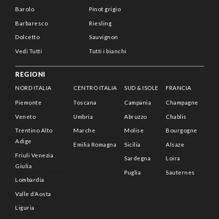
Barolo
Pinot grigio
Barbaresco
Riesling
Dolcetto
Sauvignon
Vedi Tutti
Tutti i bianchi
REGIONI
NORD ITALIA
CENTRO ITALIA
SUD & ISOLE
FRANCIA
Piemonte
Toscana
Campania
Champagne
Veneto
Umbria
Abruzzo
Chablis
Trentino Alto
Marche
Molise
Bourgogne
Adige
Emilia Romagna
Sicilia
Alsaze
Friuli Venezia
Sardegna
Loira
Giulia
Puglia
Sauternes
Lombardia
Valle d’Aosta
Liguria