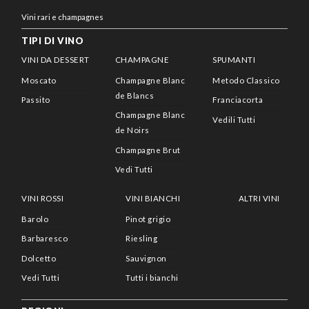
Vini rari e champagnes
TIPI DI VINO
VINI DA DESSERT
CHAMPAGNE
SPUMANTI
Moscato
Champagne Blanc
Metodo Classico
de Blancs
Passito
Franciacorta
Champagne Blanc
Vedili Tutti
de Noirs
Champagne Brut
Vedi Tutti
VINI ROSSI
VINI BIANCHI
ALTRI VINI
Barolo
Pinot grigio
Barbaresco
Riesling
Dolcetto
Sauvignon
Vedi Tutti
Tutti i bianchi