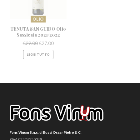
OLIO
TENUTA SAN GUIDO Olio
Sassicaia 2021/2022
€
29.00
€
27.00
LEGGI TUTTO
Fons Vinum S.n.c. di Bussi Oscar Pietro & C.
P.IVA 03324550049