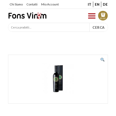
IT
EN
DE
Chi Siamo
Contatti
Mio Account
€
0.00
CERCA