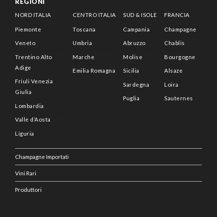
REGIONI
NORD ITALIA
CENTRO ITALIA
SUD & ISOLE
FRANCIA
Piemonte
Toscana
Campania
Champagne
Veneto
Umbria
Abruzzo
Chablis
Trentino Alto
Marche
Molise
Bourgogne
Adige
Emilia Romagna
Sicilia
Alsaze
Friuli Venezia
Sardegna
Loira
Giulia
Puglia
Sauternes
Lombardia
Valle d’Aosta
Liguria
Champagne Importati
Vini Rari
Produttori