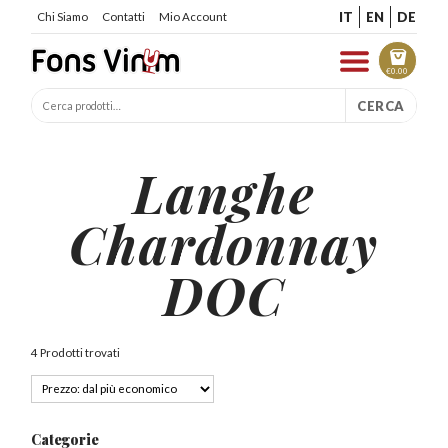
IT
EN
DE
Chi Siamo
Contatti
Mio Account
€
0.00
CERCA
Langhe
Chardonnay
DOC
4 Prodotti trovati
Categorie