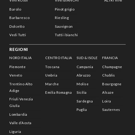
VINI ROSSI
VINI BIANCHI
ALTRI VINI
Barolo
Pinot grigio
Barbaresco
Riesling
Dolcetto
Sauvignon
Vedi Tutti
Tutti i bianchi
REGIONI
NORD ITALIA
CENTRO ITALIA
SUD & ISOLE
FRANCIA
Piemonte
Toscana
Campania
Champagne
Veneto
Umbria
Abruzzo
Chablis
Trentino Alto
Marche
Molise
Bourgogne
Adige
Emilia Romagna
Sicilia
Alsaze
Friuli Venezia
Sardegna
Loira
Giulia
Puglia
Sauternes
Lombardia
Valle d’Aosta
Liguria