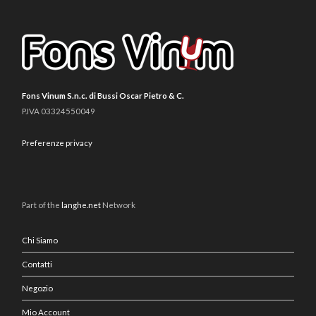
Fons Vinum S.n.c. di Bussi Oscar Pietro & C.
P.IVA 03324550049
Preferenze privacy
Part of the
langhe.net
Network
Chi Siamo
Contatti
Negozio
Mio Account