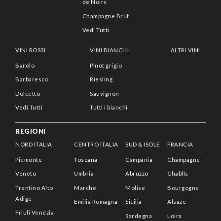
de Noirs
Champagne Brut
Vedi Tutti
VINI ROSSI
VINI BIANCHI
ALTRI VINI
Barolo
Pinot grigio
Barbaresco
Riesling
Dolcetto
Sauvignon
Vedi Tutti
Tutti i bianchi
REGIONI
NORD ITALIA
CENTRO ITALIA
SUD & ISOLE
FRANCIA
Piemonte
Toscana
Campania
Champagne
Veneto
Umbria
Abruzzo
Chablis
Trentino Alto
Marche
Molise
Bourgogne
Adige
Emilia Romagna
Sicilia
Alsaze
Friuli Venezia
Sardegna
Loira