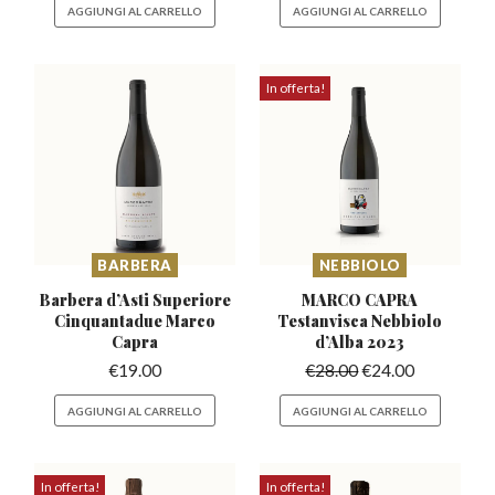
AGGIUNGI AL CARRELLO
AGGIUNGI AL CARRELLO
In offerta!
BARBERA
NEBBIOLO
Barbera d’Asti Superiore
MARCO CAPRA
Cinquantadue Marco
Testanvisca Nebbiolo
Capra
d’Alba 2023
€
19.00
€
28.00
€
24.00
AGGIUNGI AL CARRELLO
AGGIUNGI AL CARRELLO
In offerta!
In offerta!