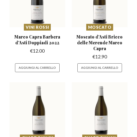
VINI ROSSI
MOSCATO
Marco Capra Barbera
Moscato d’Asti Bricco
d’Asti
Doppiadi 2022
delle Merende Marco
Capra
€
12.00
€
12.90
AGGIUNGI AL CARRELLO
AGGIUNGI AL CARRELLO