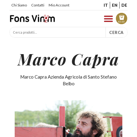
IT
EN
DE
Chi Siamo
Contatti
Mio Account
€
0.00
CERCA
Marco Capra
Marco Capra Azienda Agricola di Santo Stefano
Belbo