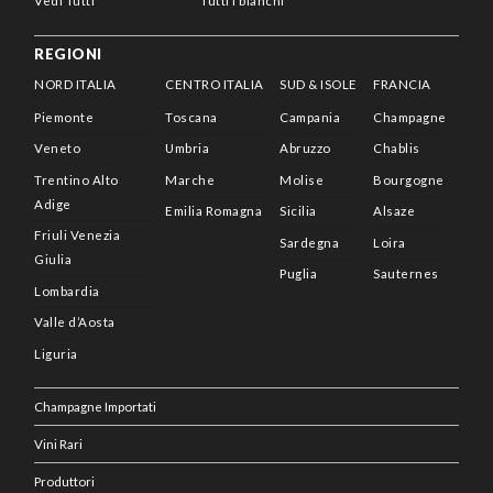
Vedi Tutti
Tutti i bianchi
REGIONI
NORD ITALIA
CENTRO ITALIA
SUD & ISOLE
FRANCIA
Piemonte
Toscana
Campania
Champagne
Veneto
Umbria
Abruzzo
Chablis
Trentino Alto
Marche
Molise
Bourgogne
Adige
Emilia Romagna
Sicilia
Alsaze
Friuli Venezia
Sardegna
Loira
Giulia
Puglia
Sauternes
Lombardia
Valle d’Aosta
Liguria
Champagne Importati
Vini Rari
Produttori