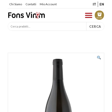
IT
EN
Chi Siamo
Contatti
Mio Account
€
0.00
CERCA