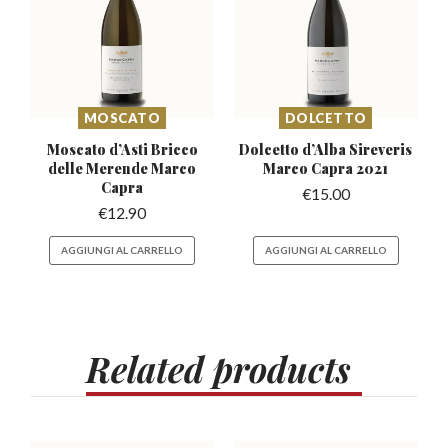
MOSCATO
DOLCETTO
Moscato d’Asti Bricco
Dolcetto d’Alba Sireveris
delle Merende Marco
Marco Capra 2021
Capra
€
15.00
€
12.90
AGGIUNGI AL CARRELLO
AGGIUNGI AL CARRELLO
Related
products