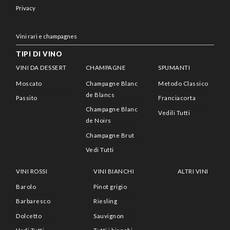
Privacy
Vini rari e champagnes
TIPI DI VINO
VINI DA DESSERT
CHAMPAGNE
SPUMANTI
Moscato
Champagne Blanc
Metodo Classico
de Blancs
Passito
Franciacorta
Champagne Blanc
Vedili Tutti
de Noirs
Champagne Brut
Vedi Tutti
VINI ROSSI
VINI BIANCHI
ALTRI VINI
Barolo
Pinot grigio
Barbaresco
Riesling
Dolcetto
Sauvignon