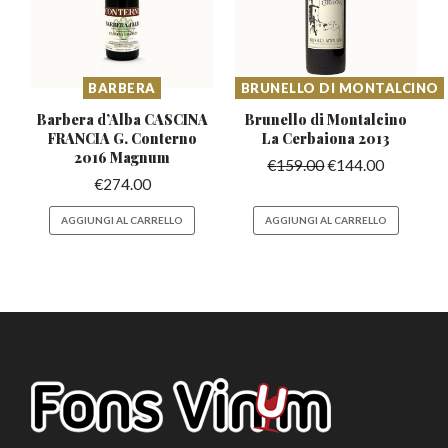
BARBERA
BRUNELLO DI MONTALCINO
Barbera d’Alba CASCINA
Brunello di Montalcino
FRANCIA
G. Conterno
La Cerbaiona 2013
2016 Magnum
€
159.00
€
144.00
€
274.00
AGGIUNGI AL CARRELLO
AGGIUNGI AL CARRELLO