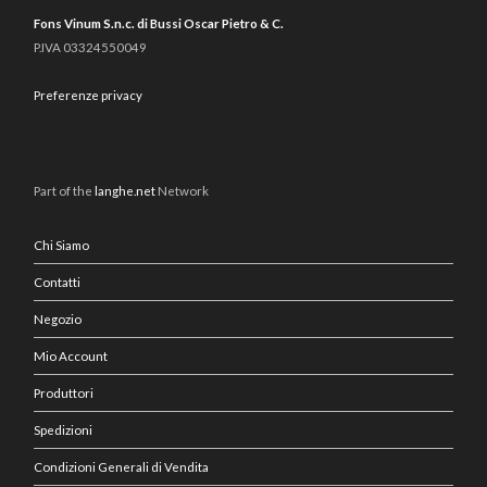
Fons Vinum S.n.c. di Bussi Oscar Pietro & C.
P.IVA 03324550049
Preferenze privacy
Part of the
langhe.net
Network
Chi Siamo
Contatti
Negozio
Mio Account
Produttori
Spedizioni
Condizioni Generali di Vendita