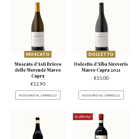
MOSCATO
DOLCETTO
Moscato d’Asti Bricco
Dolcetto d’Alba Sireveris
delle Merende Marco
Marco Capra 2021
Capra
€
15.00
€
12.90
AGGIUNGI AL CARRELLO
AGGIUNGI AL CARRELLO
In offerta!