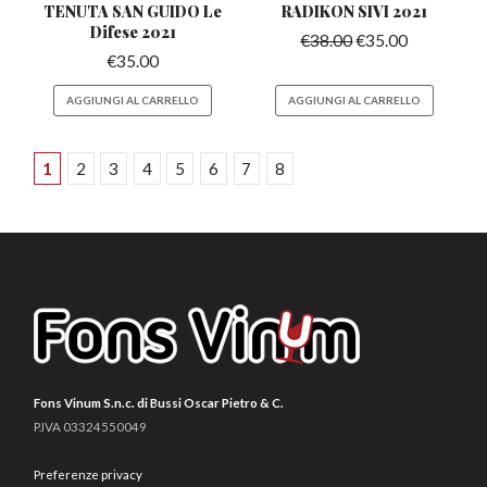
TENUTA SAN GUIDO
Le
RADIKON SIVI
2021
Difese 2021
€
38.00
€
35.00
€
35.00
AGGIUNGI AL CARRELLO
AGGIUNGI AL CARRELLO
1
2
3
4
5
6
7
8
Fons Vinum S.n.c. di Bussi Oscar Pietro & C.
P.IVA 03324550049
Preferenze privacy