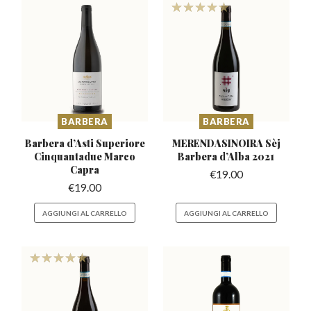
BARBERA
BARBERA
Barbera d’Asti Superiore
MERENDASINOIRA Sèj
Cinquantadue Marco
Barbera
d’Alba 2021
Capra
€
19.00
€
19.00
AGGIUNGI AL CARRELLO
AGGIUNGI AL CARRELLO