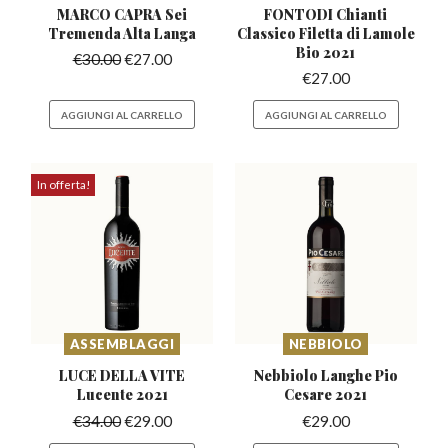
MARCO CAPRA Sei
FONTODI Chianti
Tremenda
Alta Langa
Classico Filetta
di Lamole
Bio 2021
€
30.00
€
27.00
€
27.00
AGGIUNGI AL CARRELLO
AGGIUNGI AL CARRELLO
In offerta!
ASSEMBLAGGI
NEBBIOLO
LUCE DELLA VITE
Nebbiolo Langhe
Pio
Lucente 2021
Cesare 2021
€
34.00
€
29.00
€
29.00