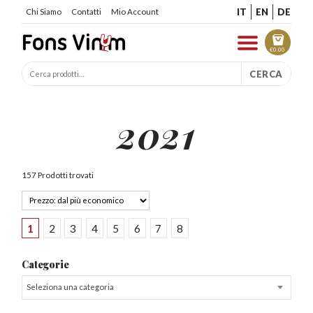
IT
EN
DE
Chi Siamo
Contatti
Mio Account
€
0.00
CERCA
2021
157 Prodotti trovati
1
2
3
4
5
6
7
8
Categorie
Seleziona una categoria