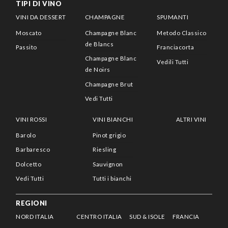
TIPI DI VINO
VINI DA DESSERT
CHAMPAGNE
SPUMANTI
Moscato
Champagne Blanc
Metodo Classico
de Blancs
Passito
Franciacorta
Champagne Blanc
Vedili Tutti
de Noirs
Champagne Brut
Vedi Tutti
VINI ROSSI
VINI BIANCHI
ALTRI VINI
Barolo
Pinot grigio
Barbaresco
Riesling
Dolcetto
Sauvignon
Vedi Tutti
Tutti i bianchi
REGIONI
NORD ITALIA
CENTRO ITALIA
SUD & ISOLE
FRANCIA