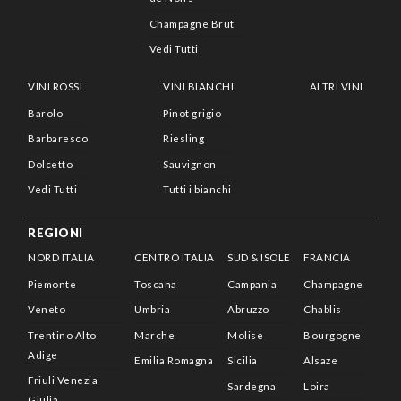
Champagne Brut
Vedi Tutti
VINI ROSSI
VINI BIANCHI
ALTRI VINI
Barolo
Pinot grigio
Barbaresco
Riesling
Dolcetto
Sauvignon
Vedi Tutti
Tutti i bianchi
REGIONI
NORD ITALIA
CENTRO ITALIA
SUD & ISOLE
FRANCIA
Piemonte
Toscana
Campania
Champagne
Veneto
Umbria
Abruzzo
Chablis
Trentino Alto
Marche
Molise
Bourgogne
Adige
Emilia Romagna
Sicilia
Alsaze
Friuli Venezia
Sardegna
Loira
Giulia