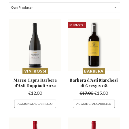
Ogni Producer
In offerta!
VINI ROSSI
BARBERA
Marco Capra Barbera
Barbera d’Asti Marchesi
d’Asti
Doppiadi 2022
di Gresy 2018
€
12.00
€
17.00
€
15.00
AGGIUNGI AL CARRELLO
AGGIUNGI AL CARRELLO