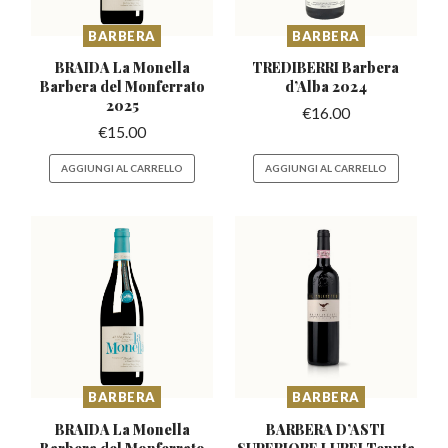
BARBERA
BARBERA
BRAIDA La Monella
TREDIBERRI Barbera
Barbera
del Monferrato
d’Alba 2024
2025
€
16.00
€
15.00
AGGIUNGI AL CARRELLO
AGGIUNGI AL CARRELLO
BARBERA
BARBERA
BRAIDA La Monella
BARBERA D’ASTI
Barbera
del Monferrato
SUPERIORE LUREI
Tenuta