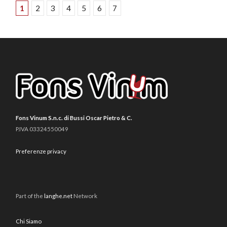
1
2
3
4
5
6
7
Fons Vinum S.n.c. di Bussi Oscar Pietro & C.
P.IVA 03324550049
Preferenze privacy
Part of the
langhe.net
Network
Chi Siamo