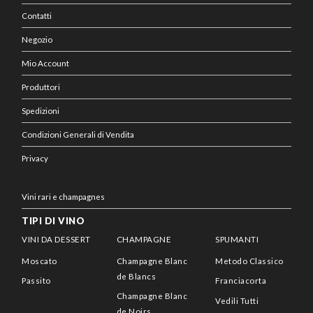
Contatti
Negozio
Mio Account
Produttori
Spedizioni
Condizioni Generali di Vendita
Privacy
Vini rari e champagnes
TIPI DI VINO
VINI DA DESSERT
CHAMPAGNE
SPUMANTI
Moscato
Champagne Blanc
Metodo Classico
de Blancs
Passito
Franciacorta
Champagne Blanc
Vedili Tutti
de Noirs