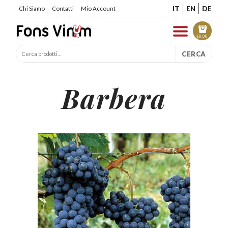
IT
EN
DE
Chi Siamo
Contatti
Mio Account
€
0.00
CERCA
Barbera