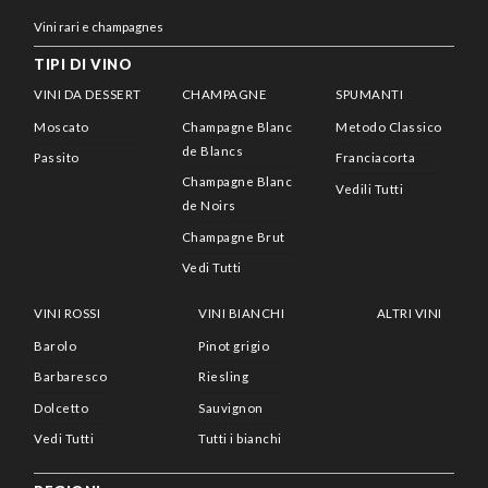
Vini rari e champagnes
TIPI DI VINO
VINI DA DESSERT
CHAMPAGNE
SPUMANTI
Moscato
Champagne Blanc
Metodo Classico
de Blancs
Passito
Franciacorta
Champagne Blanc
Vedili Tutti
de Noirs
Champagne Brut
Vedi Tutti
VINI ROSSI
VINI BIANCHI
ALTRI VINI
Barolo
Pinot grigio
Barbaresco
Riesling
Dolcetto
Sauvignon
Vedi Tutti
Tutti i bianchi