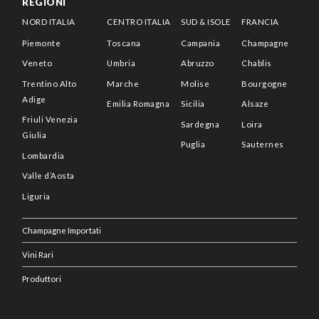
REGIONI
NORD ITALIA
CENTRO ITALIA
SUD & ISOLE
FRANCIA
Piemonte
Toscana
Campania
Champagne
Veneto
Umbria
Abruzzo
Chablis
Trentino Alto
Marche
Molise
Bourgogne
Adige
Emilia Romagna
Sicilia
Alsaze
Friuli Venezia
Sardegna
Loira
Giulia
Puglia
Sauternes
Lombardia
Valle d’Aosta
Liguria
Champagne Importati
Vini Rari
Produttori