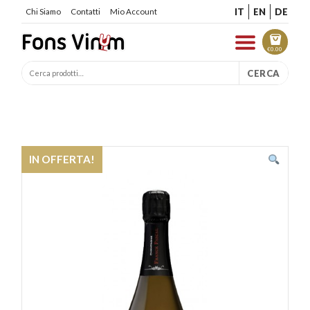
IT
EN
DE
Chi Siamo
Contatti
Mio Account
€
0.00
CERCA
IN OFFERTA!