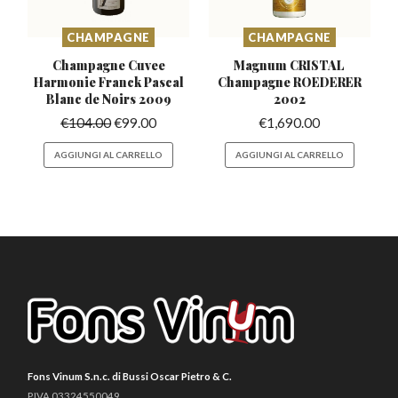
CHAMPAGNE
CHAMPAGNE
Champagne Cuvee
Magnum CRISTAL
Harmonie Franck
Pascal
Champagne
ROEDERER
Blanc de Noirs 2009
2002
€
104.00
€
99.00
€
1,690.00
AGGIUNGI AL CARRELLO
AGGIUNGI AL CARRELLO
Fons Vinum S.n.c. di Bussi Oscar Pietro & C.
P.IVA 03324550049