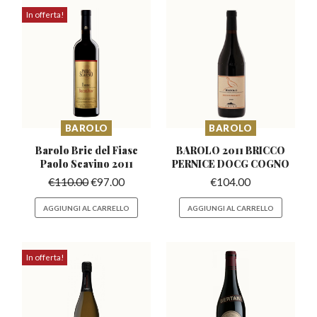
In offerta!
BAROLO
BAROLO
Barolo Bric del Fiasc
BAROLO 2011 BRICCO
Paolo Scavino 2011
PERNICE DOCG COGNO
€
110.00
€
97.00
€
104.00
AGGIUNGI AL CARRELLO
AGGIUNGI AL CARRELLO
In offerta!