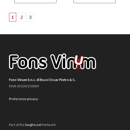
1
2
3
Fons Vinum S.n.c. di Bussi Oscar Pietro & C.
P.IVA 03324550049
Preferenze privacy
Part of the
langhe.net
Network