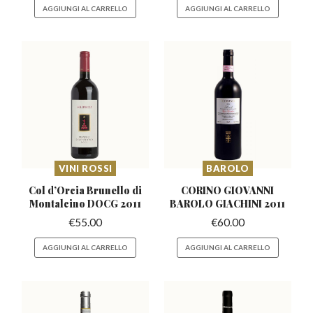
AGGIUNGI AL CARRELLO
AGGIUNGI AL CARRELLO
VINI ROSSI
BAROLO
Col d’Orcia Brunello
di
CORINO GIOVANNI
Montalcino DOCG 2011
BAROLO
GIACHINI 2011
€
55.00
€
60.00
AGGIUNGI AL CARRELLO
AGGIUNGI AL CARRELLO