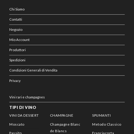
Chi Siamo
Contatti
Negozio
Mio Account
Produttori
Spedizioni
Condizioni Generali di Vendita
Privacy
Vini rari e champagnes
TIPI DI VINO
VINI DA DESSERT
CHAMPAGNE
SPUMANTI
Moscato
Champagne Blanc
Metodo Classico
de Blancs
Passito
Franciacorta