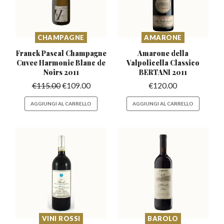
CHAMPAGNE
AMARONE
Franck Pascal Champagne
Amarone della
Cuvee
Harmonie Blanc de
Valpolicella
Classico
Noirs 2011
BERTANI 2011
€
115.00
€
109.00
€
120.00
AGGIUNGI AL CARRELLO
AGGIUNGI AL CARRELLO
VINI ROSSI
BAROLO