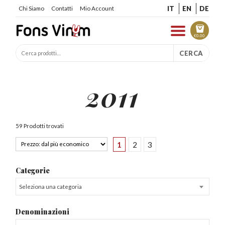
IT
EN
DE
Chi Siamo
Contatti
Mio Account
€
0.00
CERCA
2011
59 Prodotti trovati
1
2
3
Categorie
Seleziona una categoria
Denominazioni