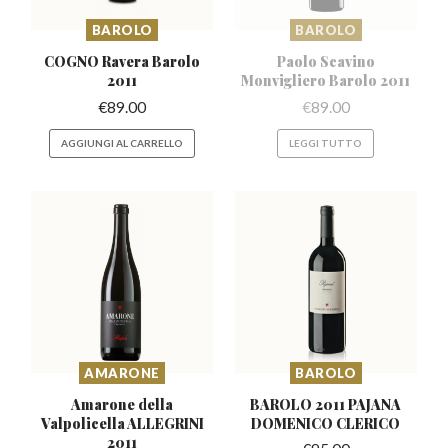
BAROLO
BAROLO
COGNO Ravera
Barolo
Paolo Scavino
2011
Monvigliero
Barolo 2011
€
89.00
€
89.00
AGGIUNGI AL CARRELLO
LEGGI TUTTO
AMARONE
BAROLO
Amarone della
BAROLO 2011 PAJANA
Valpolicella
ALLEGRINI
DOMENICO CLERICO
2011