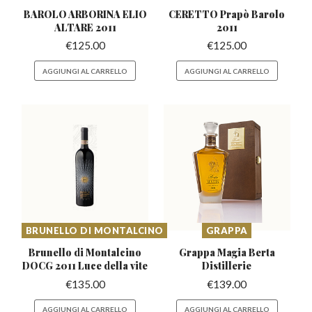
BAROLO ARBORINA ELIO
CERETTO Prapò
Barolo
ALTARE 2011
2011
€
125.00
€
125.00
AGGIUNGI AL CARRELLO
AGGIUNGI AL CARRELLO
BRUNELLO DI MONTALCINO
GRAPPA
Brunello di Montalcino
Grappa Magia Berta
DOCG
2011 Luce della vite
Distillerie
€
135.00
€
139.00
AGGIUNGI AL CARRELLO
AGGIUNGI AL CARRELLO