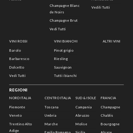
Champagne Blanc
Vedili Tutti
de Noirs
Champagne Brut
Vedi Tutti
VINI ROSSI
VINI BIANCHI
ALTRI VINI
Barolo
Pinot grigio
Barbaresco
Riesling
Dolcetto
Sauvignon
Vedi Tutti
Tutti i bianchi
REGIONI
NORD ITALIA
CENTRO ITALIA
SUD & ISOLE
FRANCIA
Piemonte
Toscana
Campania
Champagne
Veneto
Umbria
Abruzzo
Chablis
Trentino Alto
Marche
Molise
Bourgogne
Adige
Emilia Romagna
Sicilia
Alsaze