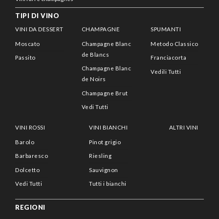
TIPI DI VINO
VINI DA DESSERT
CHAMPAGNE
SPUMANTI
Moscato
Champagne Blanc
Metodo Classico
de Blancs
Passito
Franciacorta
Champagne Blanc
Vedili Tutti
de Noirs
Champagne Brut
Vedi Tutti
VINI ROSSI
VINI BIANCHI
ALTRI VINI
Barolo
Pinot grigio
Barbaresco
Riesling
Dolcetto
Sauvignon
Vedi Tutti
Tutti i bianchi
REGIONI