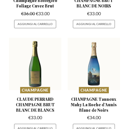
Champagne
Biologico
CHAMPAGNE
BRUT
Foliage Cuvee Brut
BLANC DE NOIRS
€
36.00
€
33.00
€
33.00
AGGIUNGI AL CARRELLO
AGGIUNGI AL CARRELLO
CHAMPAGNE
CHAMPAGNE
CLAUDE PERRARD
CHAMPAGNE Tanneux
CHAMPAGNE
BRUT
Mahy La Roche
d’Aunis
BLANC DE BLANCS
Blanc de Noirs
€
33.00
€
34.00
AGGIUNGI AL CARRELLO
AGGIUNGI AL CARRELLO