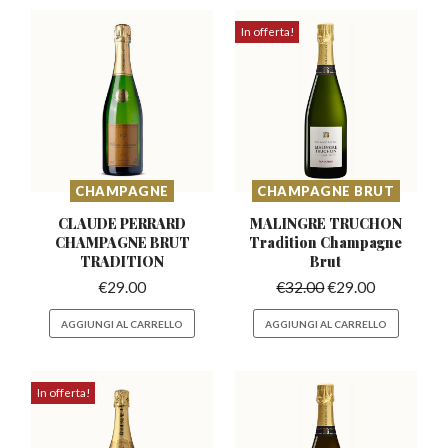
In offerta!
CHAMPAGNE
CHAMPAGNE BRUT
CLAUDE PERRARD
MALINGRE TRUCHON
CHAMPAGNE
BRUT
Tradition
Champagne
TRADITION
Brut
€
29.00
€
32.00
€
29.00
AGGIUNGI AL CARRELLO
AGGIUNGI AL CARRELLO
In offerta!