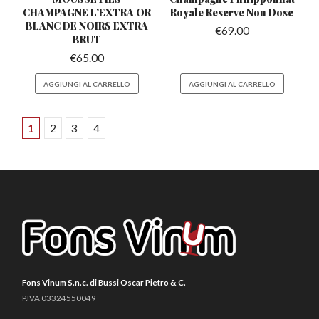
CHAMPAGNE L’EXTRA
OR
Royale
Reserve Non Dose
BLANC DE NOIRS EXTRA
€
69.00
BRUT
€
65.00
AGGIUNGI AL CARRELLO
AGGIUNGI AL CARRELLO
1
2
3
4
Fons Vinum S.n.c. di Bussi Oscar Pietro & C.
P.IVA 03324550049