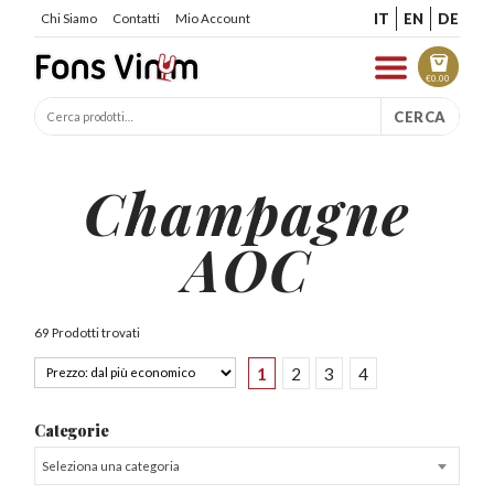
IT
EN
DE
Chi Siamo
Contatti
Mio Account
€
0.00
CERCA
Champagne
AOC
69 Prodotti trovati
1
2
3
4
Categorie
Seleziona una categoria