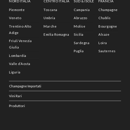
NORD ITALIA
CENTRO ITALIA
SUD & ISOLE
FRANCIA
Piemonte
Toscana
Campania
Champagne
Veneto
Umbria
Abruzzo
Chablis
Trentino Alto
Marche
Molise
Bourgogne
Adige
Emilia Romagna
Sicilia
Alsaze
Friuli Venezia
Sardegna
Loira
Giulia
Puglia
Sauternes
Lombardia
Valle d’Aosta
Liguria
Champagne Importati
Vini Rari
Produttori