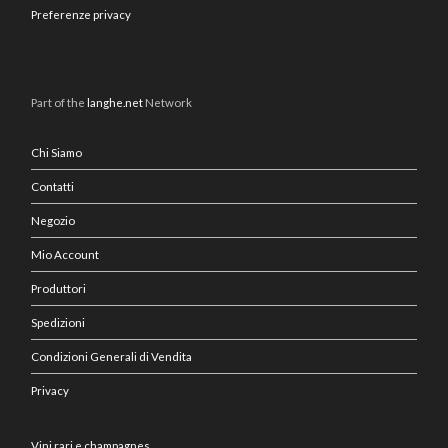
Preferenze privacy
Part of the
langhe.net
Network
Chi Siamo
Contatti
Negozio
Mio Account
Produttori
Spedizioni
Condizioni Generali di Vendita
Privacy
Vini rari e champagnes