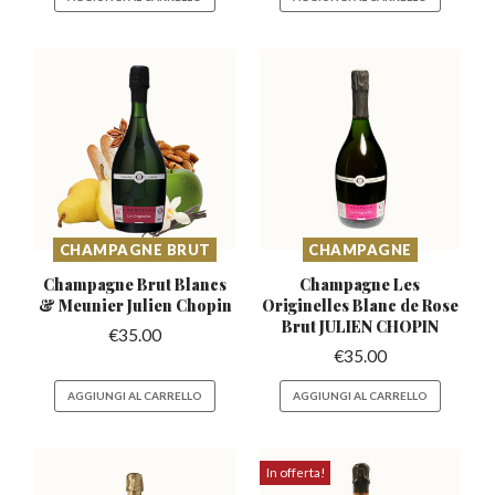
CHAMPAGNE BRUT
CHAMPAGNE
Champagne Brut Blancs
Champagne Les
&
Meunier Julien Chopin
Originelles Blanc
de Rose
Brut JULIEN CHOPIN
€
35.00
€
35.00
AGGIUNGI AL CARRELLO
AGGIUNGI AL CARRELLO
In offerta!