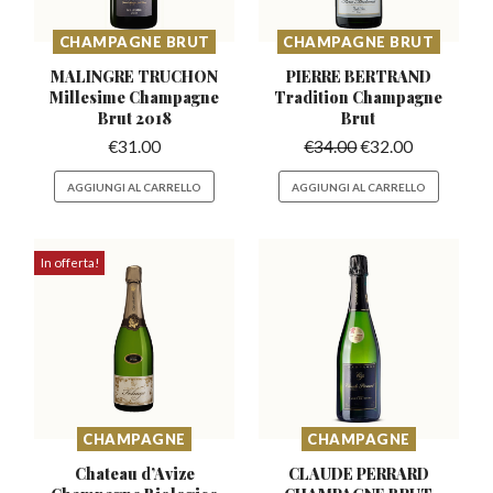
CHAMPAGNE BRUT
CHAMPAGNE BRUT
MALINGRE TRUCHON
PIERRE BERTRAND
Millesime
Champagne
Tradition
Champagne
Brut 2018
Brut
€
31.00
€
34.00
€
32.00
AGGIUNGI AL CARRELLO
AGGIUNGI AL CARRELLO
In offerta!
CHAMPAGNE
CHAMPAGNE
Chateau d’Avize
CLAUDE PERRARD