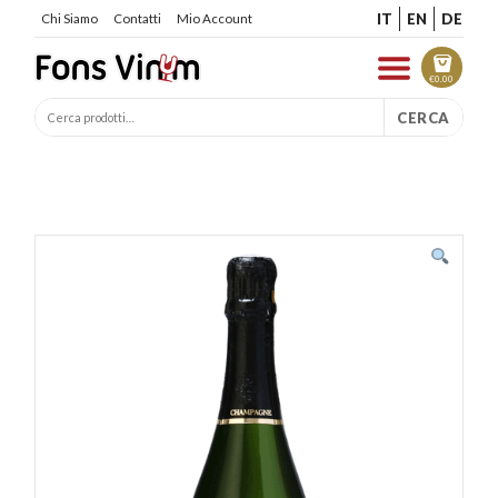
IT
EN
DE
Chi Siamo
Contatti
Mio Account
€
0.00
CERCA