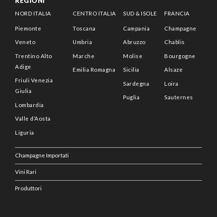
REGIONI
NORD ITALIA
CENTRO ITALIA
SUD & ISOLE
FRANCIA
Piemonte
Toscana
Campania
Champagne
Veneto
Umbria
Abruzzo
Chablis
Trentino Alto
Marche
Molise
Bourgogne
Adige
Emilia Romagna
Sicilia
Alsaze
Friuli Venezia
Sardegna
Loira
Giulia
Puglia
Sauternes
Lombardia
Valle d’Aosta
Liguria
Champagne Importati
Vini Rari
Produttori