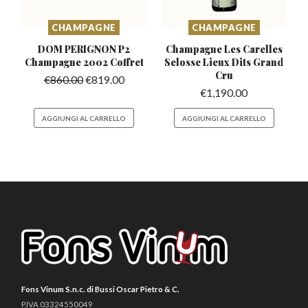
CHAMPAGNE
CHAMPAGNE
DOM PERIGNON P2
Champagne Les Carelles
Champagne
2002 Coffret
Selosse
Lieux Dits Grand
Cru
€
860.00
€
819.00
€
1,190.00
AGGIUNGI AL CARRELLO
AGGIUNGI AL CARRELLO
Fons Vinum S.n.c. di Bussi Oscar Pietro & C.
P.IVA 03324550049