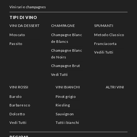
Vini rari e champagnes
TIPI DI VINO
VINI DA DESSERT
CHAMPAGNE
SPUMANTI
Moscato
Champagne Blanc
Metodo Classico
de Blancs
Passito
Franciacorta
Champagne Blanc
Vedili Tutti
de Noirs
Champagne Brut
Vedi Tutti
VINI ROSSI
VINI BIANCHI
ALTRI VINI
Barolo
Pinot grigio
Barbaresco
Riesling
Dolcetto
Sauvignon
Vedi Tutti
Tutti i bianchi