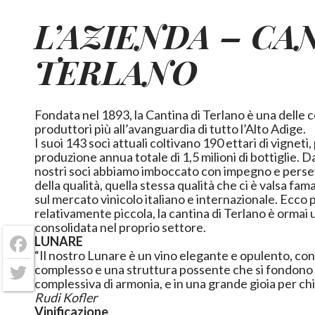
L’AZIENDA –
CA
TERLANO
Fondata nel 1893, la Cantina di Terlano è una delle 
produttori più all’avanguardia di tutto l’Alto Adige.
I suoi 143 soci attuali coltivano 190 ettari di vigneti,
produzione annua totale di 1,5 milioni di bottiglie. D
nostri soci abbiamo imboccato con impegno e perse
della qualità, quella stessa qualità che ci è valsa fa
sul mercato vinicolo italiano e internazionale. Ecco
relativamente piccola, la cantina di Terlano è ormai 
consolidata nel proprio settore.
LUNARE
Facebook
“Il nostro Lunare è un
vino
elegante e opulento, co
complesso e una struttura possente che si fondono
complessiva di armonia, e in una grande gioia per chi
Twitter
Rudi Kofler
Vinificazione