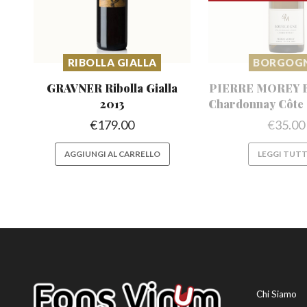
RIBOLLA GIALLA
BORGOG
GRAVNER Ribolla
Gialla
PIERRE MOREY 
2013
Chardonnay
Côte
€
179.00
€
35.00
AGGIUNGI AL CARRELLO
LEGGI TUT
Chi Siamo