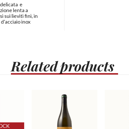
 delicata e
zione lenta a
ui lieviti fini, in
 d’acciaio inox
.
Related
products