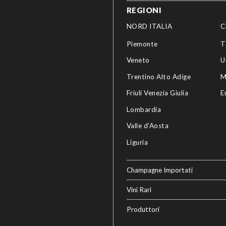
REGIONI
NORD ITALIA
C
Piemonte
T
Veneto
U
Trentino Alto Adige
M
Friuli Venezia Giulia
E
Lombardia
Valle d’Aosta
Liguria
Champagne Importati
Vini Rari
Produttori