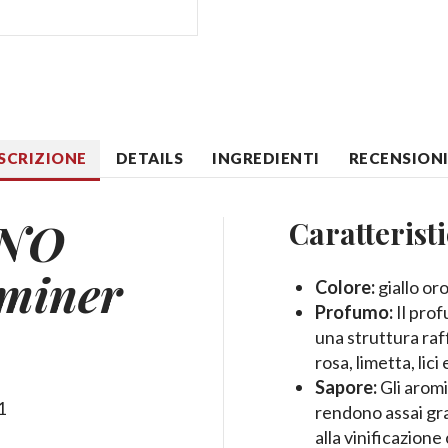
SCRIZIONE
DETAILS
INGREDIENTI
RECENSIONI 
ANO
Caratterist
miner
Colore:
giallo oro
Profumo:
Il prof
una struttura raff
rosa, limetta, lici
Sapore:
Gli aromi
1
rendono assai gr
alla vinificazion