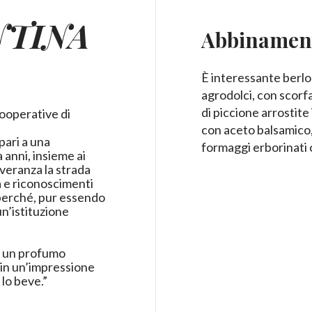
NTINA
Abbinament
È interessante berlo 
agrodolci, con scorf
di piccione arrostite 
cooperative di
con aceto balsamico, 
 pari a una
formaggi erborinati 
a anni, insieme ai
veranza la strada
ma e riconoscimenti
 perché, pur essendo
un’istituzione
n un profumo
 in un’impressione
 lo beve.”