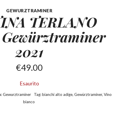
GEWURZTRAMINER
INA TERLANO
e
Gewürztraminer
2021
€
49.00
Esaurito
a:
Gewurztraminer
Tag:
bianchi alto adige
,
Gewürztraminer
,
Vino
bianco