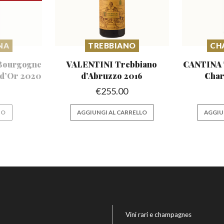
NA
TREBBIANO
CH
Bourgogne
VALENTINI Trebbiano
CANTINA 
 d’Or 2020
d’Abruzzo
2016
Char
€
255.00
TO
AGGIUNGI AL CARRELLO
AGGIU
Vini rari e champagnes