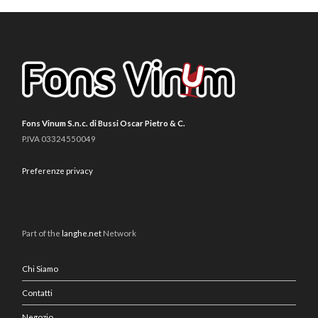
Fons Vinum S.n.c. di Bussi Oscar Pietro & C.
P.IVA 03324550049
Preferenze privacy
Part of the
langhe.net
Network
Chi Siamo
Contatti
Negozio