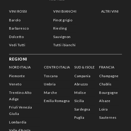
VINI ROSSI
VINI BIANCHI
ALTRI VINI
Barolo
Pinot grigio
Barbaresco
Riesling
Dolcetto
Sauvignon
Vedi Tutti
Tutti i bianchi
REGIONI
NORD ITALIA
CENTRO ITALIA
SUD & ISOLE
FRANCIA
Piemonte
Toscana
Campania
Champagne
Veneto
Umbria
Abruzzo
Chablis
Trentino Alto
Marche
Molise
Bourgogne
Adige
Emilia Romagna
Sicilia
Alsaze
Friuli Venezia
Sardegna
Loira
Giulia
Puglia
Sauternes
Lombardia
Valle d’Aosta