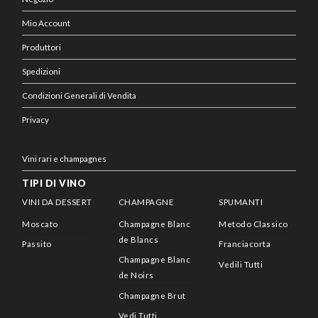
Mio Account
Produttori
Spedizioni
Condizioni Generali di Vendita
Privacy
Vini rari e champagnes
TIPI DI VINO
VINI DA DESSERT
CHAMPAGNE
SPUMANTI
Moscato
Champagne Blanc
Metodo Classico
de Blancs
Passito
Franciacorta
Champagne Blanc
Vedili Tutti
de Noirs
Champagne Brut
Vedi Tutti