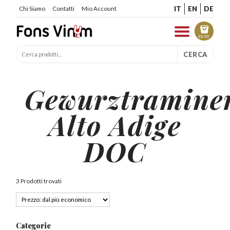
IT
EN
DE
Chi Siamo
Contatti
Mio Account
€
0.00
CERCA
Gewurztramine
Alto Adige
DOC
3 Prodotti trovati
Categorie