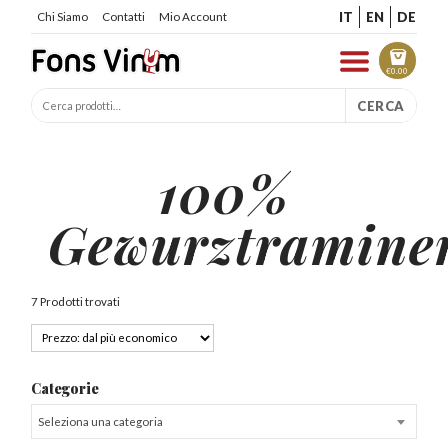
IT
EN
DE
Chi Siamo
Contatti
Mio Account
€
0.00
CERCA
100%
Gewurztramine
7 Prodotti trovati
Categorie
Seleziona una categoria