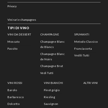
Privacy
Vini rari e champagnes
TIPI DI VINO
VINI DA DESSERT
CHAMPAGNE
SPUMANTI
Moscato
Champagne Blanc
Metodo Classico
de Blancs
Passito
Franciacorta
Champagne Blanc
Vedili Tutti
de Noirs
Champagne Brut
Vedi Tutti
VINI ROSSI
VINI BIANCHI
ALTRI VINI
Barolo
Pinot grigio
Barbaresco
Riesling
Dolcetto
Sauvignon