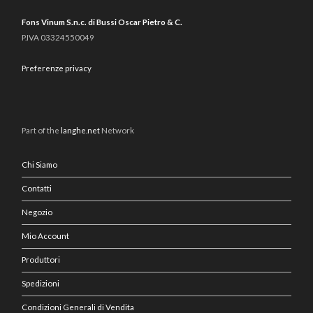
Fons Vinum S.n.c. di Bussi Oscar Pietro & C.
P.IVA 03324550049
Preferenze privacy
Part of the
langhe.net
Network
Chi Siamo
Contatti
Negozio
Mio Account
Produttori
Spedizioni
Condizioni Generali di Vendita