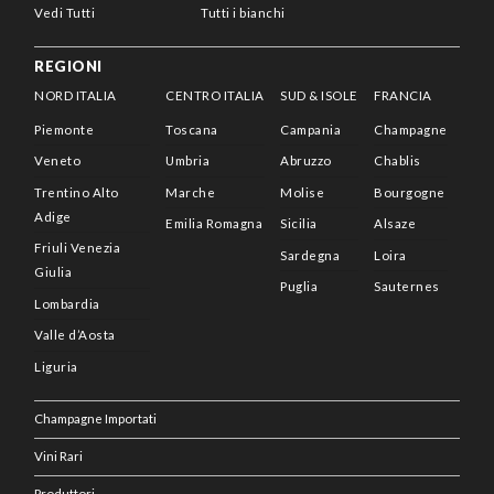
Vedi Tutti
Tutti i bianchi
REGIONI
NORD ITALIA
CENTRO ITALIA
SUD & ISOLE
FRANCIA
Piemonte
Toscana
Campania
Champagne
Veneto
Umbria
Abruzzo
Chablis
Trentino Alto
Marche
Molise
Bourgogne
Adige
Emilia Romagna
Sicilia
Alsaze
Friuli Venezia
Sardegna
Loira
Giulia
Puglia
Sauternes
Lombardia
Valle d’Aosta
Liguria
Champagne Importati
Vini Rari
Produttori