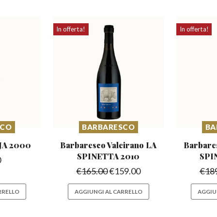
In offerta!
In offerta!
SCO
BARBARESCO
BA
JA 2000
Barbaresco Valeirano
LA
Barbare
SPINETTA 2010
SPI
0
€
165.00
€
159.00
€
18
RRELLO
AGGIUNGI AL CARRELLO
AGGIU