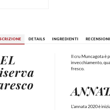
SCRIZIONE
DETAILS
INGREDIENTI
RECENSIONI 
EL
Il cru Muncagota è p
invecchiamento, quan
serva
fresco.
aresco
ANNAT
L’annata 2020 è inizi