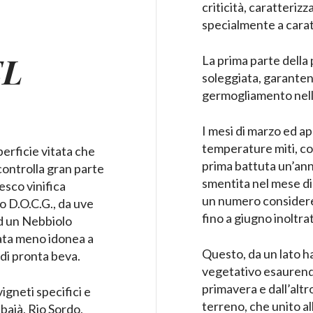
criticità, caratteriz
specialmente a cara
EL
La prima parte della
soleggiata, garante
germogliamento nell
I mesi di marzo ed ap
temperature miti, con
erficie vitata che
prima battuta un’ann
 controlla gran parte
smentita nel mese di 
esco vinifica
un numero considerevo
 D.O.C.G., da uve
fino a giugno inoltra
ed un Nebbiolo
cata meno idonea a
Questo, da un lato h
di pronta beva.
vegetativo esaurendo 
primavera e dall’alt
igneti specifici e
terreno, che unito a
bajà, Rio Sordo,