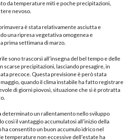
zato da temperature miti e poche precipitazioni,
ttere nevoso.
 primavera è stata relativamente asciutta e
ndo una ripresa vegetativa omogenea e
a prima settimana di marzo.
rile sono trascorsi all’insegna del bel tempo e delle
 scarse precipitazioni, lasciando presagire, in
ata precoce. Questa previsione è però stata
maggio, quando il clima instabile ha fatto registrare
le di giorni piovosi, situazione che si è protratta
to.
a determinato un rallentamento nello sviluppo
così il vantaggio accumulatosi all’inizio della
ro ha consentito un buon accumulo idrico nel
lle temperature non eccessive dell’estate ha