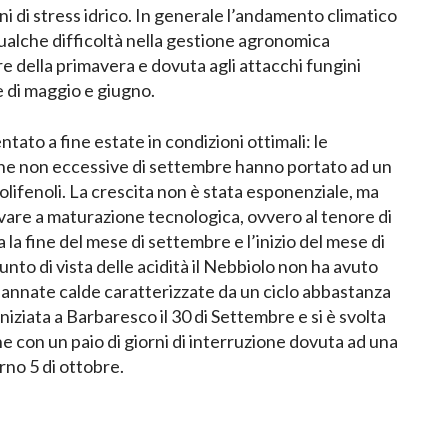
 di stress idrico. In generale l’andamento climatico
ualche difficoltà nella gestione agronomica
ire della primavera e dovuta agli attacchi fungini
e di maggio e giugno.
ntato a fine estate in condizioni ottimali: le
e non eccessive di settembre hanno portato ad un
lifenoli. La crescita non è stata esponenziale, ma
ivare a maturazione tecnologica, ovvero al tenore di
a la fine del mese di settembre e l’inizio del mese di
nto di vista delle acidità il Nebbiolo non ha avuto
e annate calde caratterizzate da un ciclo abbastanza
iniziata a Barbaresco il 30 di Settembre e si è svolta
ne con un paio di giorni di interruzione dovuta ad una
orno 5 di ottobre.