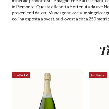
minerale prodotto sulle magnifiche e affascinanti co
in Piemonte. Questa etichetta è ottenuta da uve Ne
provenienti dal cru Muncagota; ossia un singolo vig
collina esposta a ovest, sud-ovest a circa 250 metri d
T
In offerta!
In offerta!