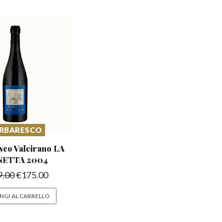
RBARESCO
sco Valeirano
LA
NETTA 2004
9.00
€
175.00
NGI AL CARRELLO