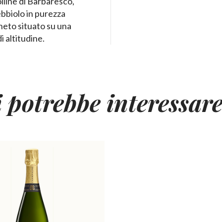
lline di Barbaresco,
bbiolo in purezza
neto situato su una
i altitudine.
i potrebbe interessar