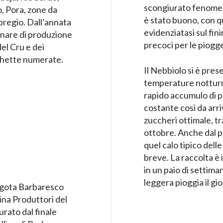
scongiurato fenomeni
, Pora, zone da
è stato buono, con q
pregio. Dall’annata
evidenziatasi sul fin
linare di produzione
precoci per le piogg
el Cru e dei
tichette numerate.
Il Nebbiolo si è prese
temperature notturn
rapido accumulo di po
costante così da arr
zuccheri ottimale, tr
ottobre. Anche dal pu
quel calo tipico dell
breve. La raccolta è 
in un paio di settima
leggera pioggia il gi
ota Barbaresco
ina Produttori del
rato dal finale