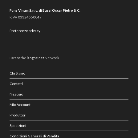
Fons Vinum S.n.c. di Bussi Oscar Pietro & C.
P.IVA 03324550049
Preferenze privacy
Part of the
langhe.net
Network
Chi Siamo
Contatti
Negozio
Mio Account
Produttori
Spedizioni
Condizioni Generali di Vendita