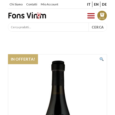
IT
EN
DE
Chi Siamo
Contatti
Mio Account
€
0.00
CERCA
IN OFFERTA!