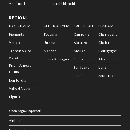
Vedi Tutti
Tutti i bianchi
REGIONI
NORD ITALIA
CENTRO ITALIA
SUD & ISOLE
FRANCIA
Piemonte
Toscana
Campania
Champagne
Veneto
Umbria
Abruzzo
Chablis
Trentino Alto
Marche
Molise
Bourgogne
Adige
Emilia Romagna
Sicilia
Alsaze
Friuli Venezia
Sardegna
Loira
Giulia
Puglia
Sauternes
Lombardia
Valle d’Aosta
Liguria
Champagne Importati
Vini Rari