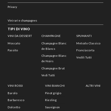
Privacy
Vini rari e champagnes
TIPI DI VINO
VINI DA DESSERT
CHAMPAGNE
SPUMANTI
Moscato
Champagne Blanc
Metodo Classico
de Blancs
Passito
Franciacorta
Champagne Blanc
Vedili Tutti
de Noirs
Champagne Brut
Vedi Tutti
VINI ROSSI
VINI BIANCHI
ALTRI VINI
Barolo
Pinot grigio
Barbaresco
Riesling
Dolcetto
Sauvignon