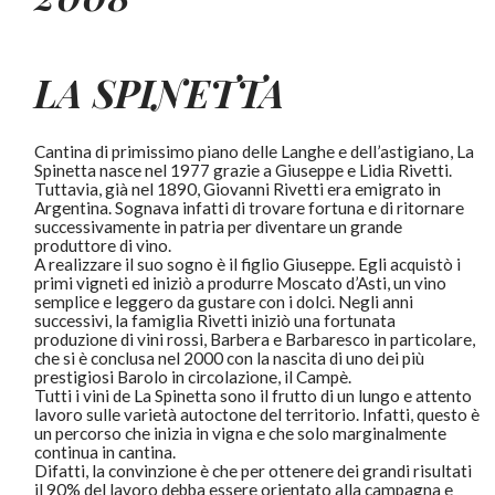
LA SPINETTA
Cantina di primissimo piano delle Langhe e dell’astigiano, La
Spinetta nasce nel 1977 grazie a Giuseppe e Lidia Rivetti.
Tuttavia, già nel 1890, Giovanni Rivetti era emigrato in
Argentina. Sognava infatti di trovare fortuna e di ritornare
successivamente in patria per diventare un grande
produttore di vino.
A realizzare il suo sogno è il figlio Giuseppe. Egli acquistò i
primi vigneti ed iniziò a produrre Moscato d’Asti, un vino
semplice e leggero da gustare con i dolci. Negli anni
successivi, la famiglia Rivetti iniziò una fortunata
produzione di vini rossi, Barbera e Barbaresco in particolare,
che si è conclusa nel 2000 con la nascita di uno dei più
prestigiosi Barolo in circolazione, il Campè.
Tutti i vini de La Spinetta sono il frutto di un lungo e attento
lavoro sulle varietà autoctone del territorio. Infatti, questo è
un percorso che inizia in vigna e che solo marginalmente
continua in cantina.
Difatti, la convinzione è che per ottenere dei grandi risultati
il 90% del lavoro debba essere orientato alla campagna e