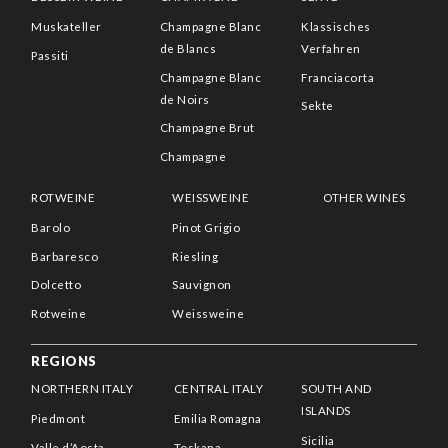
Muskateller
Champagne Blanc
Klassisches
de Blancs
Verfahren
Passiti
Champagne Blanc
Franciacorta
de Noirs
Sekte
Champagne Brut
Champagne
ROTWEINE
WEISSWEINE
OTHER WINES
Barolo
Pinot Grigio
Barbaresco
Riesling
Dolcetto
Sauvignon
Rotweine
Weissweine
REGIONS
NORTHERN ITALY
CENTRAL ITALY
SOUTH AND
ISLANDS
Piedmont
Emilia Romagna
Sicilia
Valle d’Aosta
Toskana