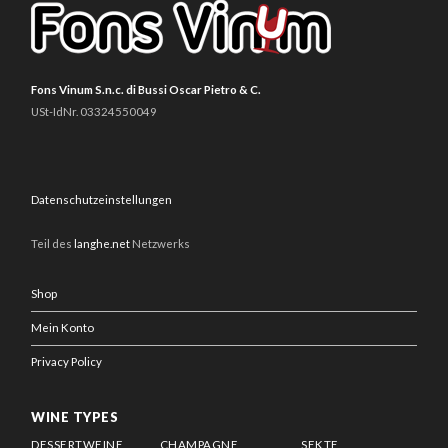
Fons Vinum S.n.c. di Bussi Oscar Pietro & C.
USt-IdNr. 03324550049
Datenschutzeinstellungen
Teil des
langhe.net
Netzwerks
Shop
Mein Konto
Privacy Policy
WINE TYPES
DESSERTWEINE
CHAMPAGNE
SEKTE