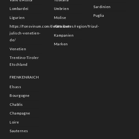
Sardinien
Lombardei
Umbrien
Puglia
Ligurien
Molise
https://fonsvinum.com/de/attributes/region/friaul-
Abruzzen
julisch-venetien-
Kampanien
de/
Marken
Venetien
Trentino-Tiroler
Etschland
FRENKENRAICH
Elsass
Bourgogne
Chablis
Champagne
Loire
Sauternes