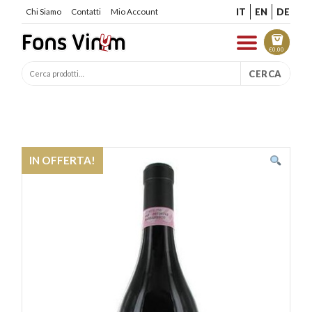
IT
EN
DE
Chi Siamo
Contatti
Mio Account
€
0.00
CERCA
IN OFFERTA!