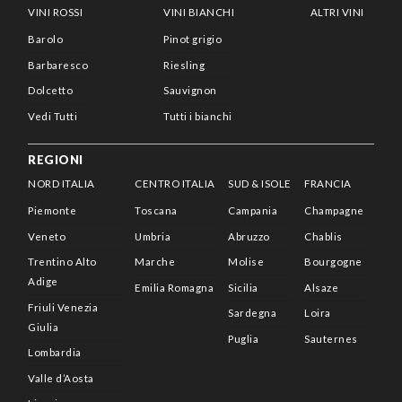
VINI ROSSI
VINI BIANCHI
ALTRI VINI
Barolo
Pinot grigio
Barbaresco
Riesling
Dolcetto
Sauvignon
Vedi Tutti
Tutti i bianchi
REGIONI
NORD ITALIA
CENTRO ITALIA
SUD & ISOLE
FRANCIA
Piemonte
Toscana
Campania
Champagne
Veneto
Umbria
Abruzzo
Chablis
Trentino Alto
Marche
Molise
Bourgogne
Adige
Emilia Romagna
Sicilia
Alsaze
Friuli Venezia
Sardegna
Loira
Giulia
Puglia
Sauternes
Lombardia
Valle d’Aosta