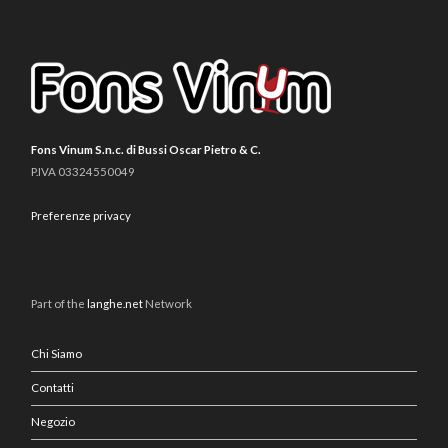
Fons Vinum S.n.c. di Bussi Oscar Pietro & C.
P.IVA 03324550049
Preferenze privacy
Part of the
langhe.net
Network
Chi Siamo
Contatti
Negozio