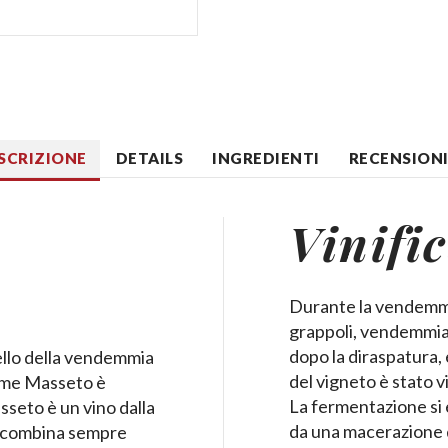
SCRIZIONE
DETAILS
INGREDIENTI
RECENSIONI 
Vinifi
Durante la vendemmia 
grappoli, vendemmiati
dopo la diraspatura, 
ello della vendemmia
del vigneto è stato 
nome Masseto è
La fermentazione si è 
seto è un vino dalla
da una macerazione d
si combina sempre