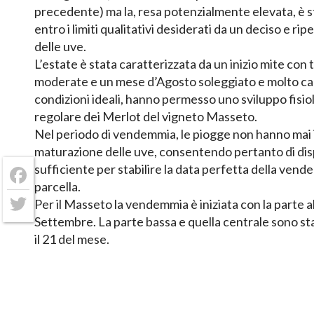
precedente) ma la, resa potenzialmente elevata, è 
entro i limiti qualitativi desiderati da un deciso e r
delle uve.
L’estate è stata caratterizzata da un inizio mite co
moderate e un mese d’Agosto soleggiato e molto ca
condizioni ideali, hanno permesso uno sviluppo fis
regolare dei Merlot del vigneto Masseto.
Nel periodo di vendemmia, le piogge non hanno mai 
maturazione delle uve, consentendo pertanto di di
sufficiente per stabilire la data perfetta della vend
Facebook
parcella.
Per il Masseto la vendemmia è iniziata con la parte al
Twitter
Settembre. La parte bassa e quella centrale sono stat
il 21 del mese.