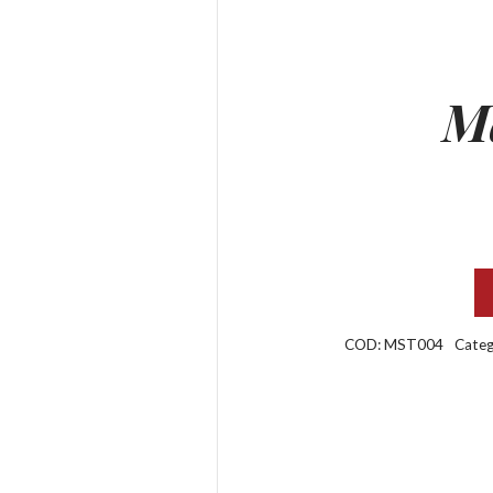
M
COD:
MST004
Categ