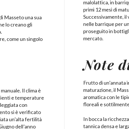
malolattica, in barriq
primi 12 mesi di mat
Successivamente, il
 di Masseto una sua
nelle barrique per un
he lo creano gli
proseguito in bottigl
.
mercato.
tre, come un singolo
Note d
Frutto di un’annata i
maturazione, il Mas
manuale. Il clima è
aromatica con le tipi
cienti e temperature
floreali e sottilmente
leggiata con
nto si è verificato
In bocca la ricchezz
iata un’alta fertilità
tannica densa e larga 
Giugno dell’anno