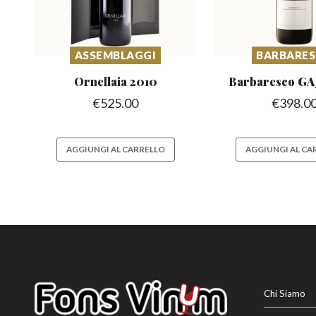
ASSEMBLAGGI
BARBARE
Ornellaia
2010
Barbaresco
GA
€
525.00
€
398.0
AGGIUNGI AL CARRELLO
AGGIUNGI AL CA
Chi Siamo