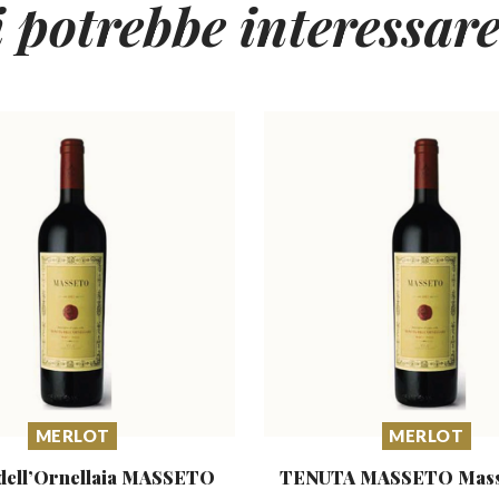
i potrebbe interessar
MERLOT
MERLOT
dell’Ornellaia
MASSETO
TENUTA MASSETO
Mass