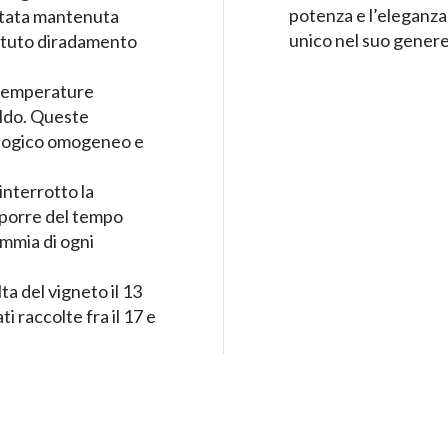
potenza e l’eleganza 
stata mantenuta
unico nel suo genere
ipetuto diradamento
n temperature
ldo. Queste
iologico omogeneo e
interrotto la
sporre del tempo
emmia di ogni
ta del vigneto il 13
i raccolte fra il 17 e