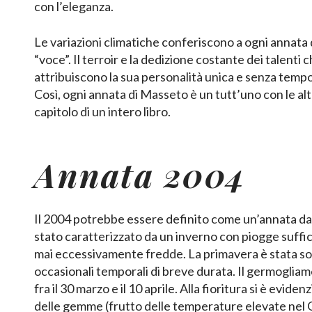
con l’eleganza.
Le variazioni climatiche conferiscono a ogni annata
“voce”. Il terroir e la dedizione costante dei talenti c
attribuiscono la sua personalità unica e senza tempo
Così, ogni annata di Masseto è un tutt’uno con le al
capitolo di un intero libro.
Annata 2004
Il 2004 potrebbe essere definito come un’annata da 
stato caratterizzato da un inverno con piogge suffi
mai eccessivamente fredde. La primavera è stata so
occasionali temporali di breve durata. Il germogliame
fra il 30 marzo e il 10 aprile. Alla fioritura si è evidenz
delle gemme (frutto delle temperature elevate nel 