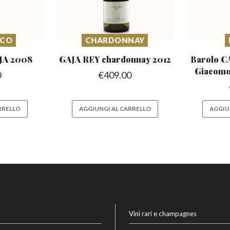
SCO
CHARDONNAY
JA 2008
GAJA REY chardonnay
2012
Barolo 
Giacomo
0
€
409.00
RRELLO
AGGIUNGI AL CARRELLO
AGGIU
Vini rari e champagnes