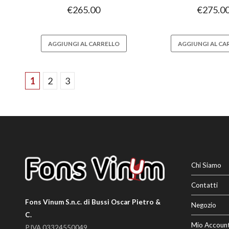
€
265.00
€
275.0
AGGIUNGI AL CARRELLO
AGGIUNGI AL CA
1
2
3
Chi Siamo
Contatti
Fons Vinum S.n.c. di Bussi Oscar Pietro &
Negozio
C.
Mio Accoun
P.IVA 03324550049