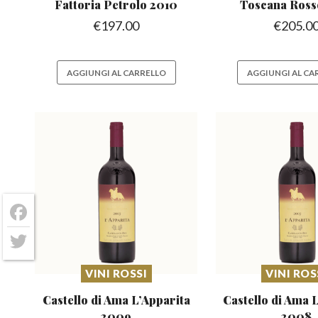
Fattoria Petrolo 2010
Toscana Ross
€
197.00
€
205.0
AGGIUNGI AL CARRELLO
AGGIUNGI AL CA
Facebook
Twitter
VINI ROSSI
VINI ROS
Castello di Ama L’Apparita
Castello di Ama 
2009
2008