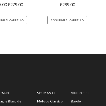
5.00
€
279.00
€
289.00
NGI AL CARRELLO
AGGIUNGI AL CARRELLO
PAGNE
SPUMANTI
VINI ROSSI
agne Blanc de
Metodo Classico
Barolo