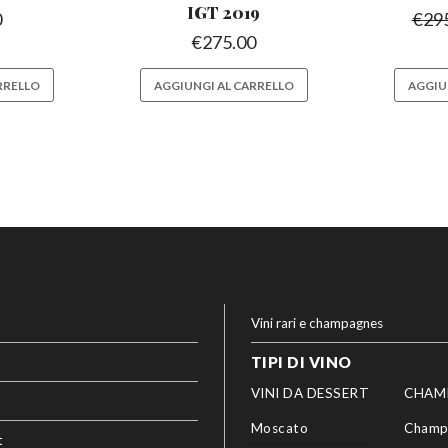
IGT 2019
0
€
29
€
275.00
RRELLO
AGGIUNGI AL CARRELLO
AGGIU
Vini rari e champagnes
TIPI DI VINO
VINI DA DESSERT
CHAM
Moscato
Champ
t