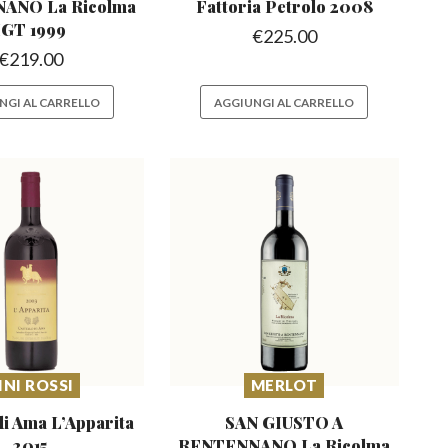
NANO
La Ricolma
Fattoria Petrolo 2008
IGT 1999
€
225.00
€
219.00
NGI AL CARRELLO
AGGIUNGI AL CARRELLO
INI ROSSI
MERLOT
di Ama L’Apparita
SAN GIUSTO A
2015
RENTENNANO
La Ricolma