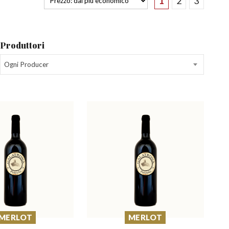
1
2
3
Produttori
Ogni Producer
MERLOT
MERLOT