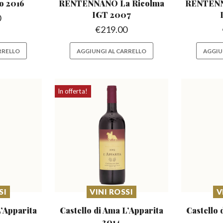
o 2016
RENTENNANO
La Ricolma
RENTEN
IGT 2007
0
€
219.00
RRELLO
AGGIUNGI AL CARRELLO
AGGIU
In offerta!
SI
VINI ROSSI
V
L’Apparita
Castello di Ama L’Apparita
Castello 
2014