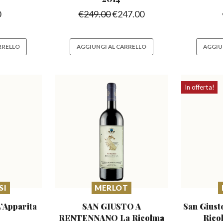
0
€
249.00
€
247.00
RRELLO
AGGIUNGI AL CARRELLO
AGGIU
In offerta!
SI
MERLOT
L’Apparita
SAN GIUSTO A
San Giust
RENTENNANO
La Ricolma
Rico