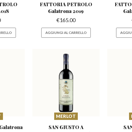
ETROLO
FATTORIA PETROLO
FATTO
2018
Galatrona 2019
Gal
0
€
165.00
RRELLO
AGGIUNGI AL CARRELLO
AGGIU
T
MERLOT
 Galatrona
SAN GIUSTO A
SA