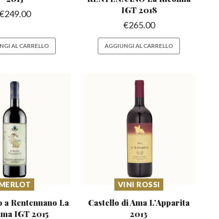
IGT 2018
€
249.00
€
265.00
NGI AL CARRELLO
AGGIUNGI AL CARRELLO
MERLOT
VINI ROSSI
o a Rentennano
La
Castello di Ama L’Apparita
lma IGT 2015
2013