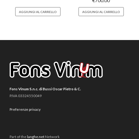
€
700.00
AGGIUNGI AL CARRELLO
AGGIUNGI AL CARRELLO
Fons Vinum S.n.c. di Bussi Oscar Pietro & C.
P.IVA 03324550049
Preferenze privacy
Part of the
langhe.net
Network