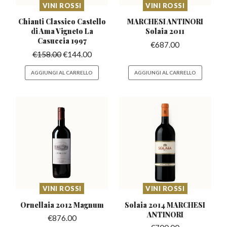
VINI ROSSI
VINI ROSSI
Chianti Classico Castello
MARCHESI ANTINORI
di
Ama Vigneto La
Solaia 2011
Casuccia 1997
€
687.00
€
158.00
€
144.00
AGGIUNGI AL CARRELLO
AGGIUNGI AL CARRELLO
VINI ROSSI
VINI ROSSI
Ornellaia 2012
Magnum
Solaia 2014 MARCHESI
ANTINORI
€
876.00