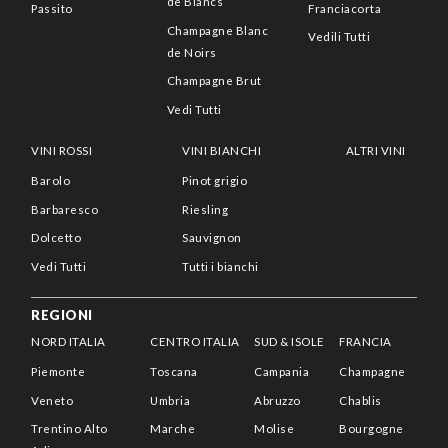
de Blancs
Passito
Franciacorta
Champagne Blanc
Vedili Tutti
de Noirs
Champagne Brut
Vedi Tutti
VINI ROSSI
VINI BIANCHI
ALTRI VINI
Barolo
Pinot grigio
Barbaresco
Riesling
Dolcetto
Sauvignon
Vedi Tutti
Tutti i bianchi
REGIONI
NORD ITALIA
CENTRO ITALIA
SUD & ISOLE
FRANCIA
Piemonte
Toscana
Campania
Champagne
Veneto
Umbria
Abruzzo
Chablis
Trentino Alto
Marche
Molise
Bourgogne