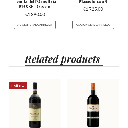
Tenuta dell’Ornellaia
Masseto
2008
MASSETO 2010
€
1,725.00
€
1,890.00
AGGIUNGI AL CARRELLO
AGGIUNGI AL CARRELLO
Related
products
In offerta!