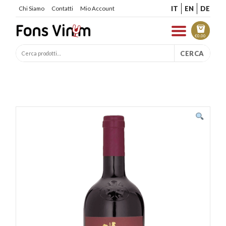
IT
EN
DE
Chi Siamo
Contatti
Mio Account
€
0.00
CERCA