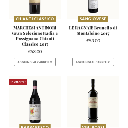
CHIANTI CLASSICO
SANGIOVESE
MARCHESI ANTINORI
LE RAGNAIE Brunello
di
Gran Selezione Badia
a
Montalcino 2017
Passignano Chianti
€
53.00
Classico 2017
€
53.00
AGGIUNGI AL CARRELLO
AGGIUNGI AL CARRELLO
In offerta!
BARBARESCO
VINI ROSSI