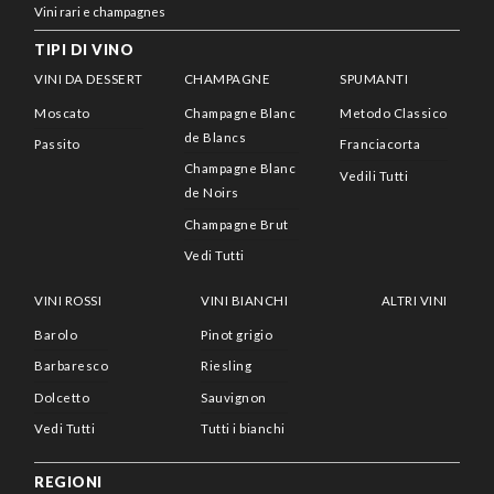
Vini rari e champagnes
TIPI DI VINO
VINI DA DESSERT
CHAMPAGNE
SPUMANTI
Moscato
Champagne Blanc
Metodo Classico
de Blancs
Passito
Franciacorta
Champagne Blanc
Vedili Tutti
de Noirs
Champagne Brut
Vedi Tutti
VINI ROSSI
VINI BIANCHI
ALTRI VINI
Barolo
Pinot grigio
Barbaresco
Riesling
Dolcetto
Sauvignon
Vedi Tutti
Tutti i bianchi
REGIONI