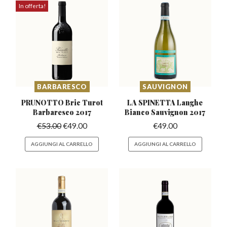
In offerta!
BARBARESCO
SAUVIGNON
PRUNOTTO Bric Turot
LA SPINETTA Langhe
Barbaresco 2017
Bianco
Sauvignon 2017
€
53.00
€
49.00
€
49.00
AGGIUNGI AL CARRELLO
AGGIUNGI AL CARRELLO