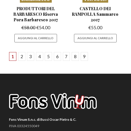
PRODUTTORI DEL
CASTELLO DEI
BARBARESCO Riserva
RAMPOLLA
Sammarco
Pora Barbaresco 2017
2017
€
58.00
€
54.00
€
55.00
AGGIUNGI AL CARRELLO
AGGIUNGI AL CARRELLO
1
2
3
4
5
6
7
8
9
Fons Vinum S.n.c. di Bussi Oscar Pietro & C.
P.IVA 03324550049