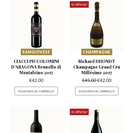
In offerta!
SANGIOVESE
CHAMPAGNE
CIACCI PICCOLOMINI
Richard DHONDT
D’ARAGONA
Brunello di
Champagne Grand
Cru
Montalcino 2017
Millésime 2017
€
42.00
€
45.00
€
42.00
AGGIUNGI AL CARRELLO
AGGIUNGI AL CARRELLO
In offerta!