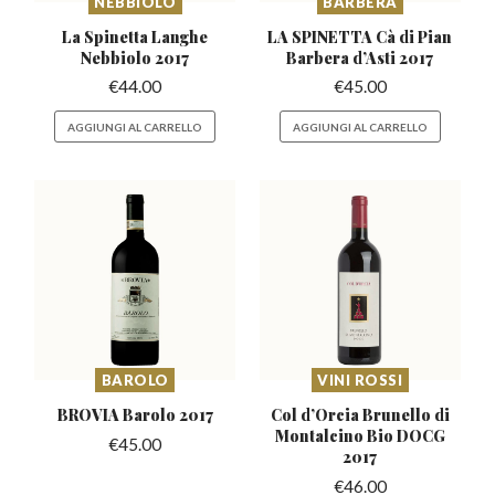
NEBBIOLO
BARBERA
La Spinetta Langhe
LA SPINETTA Cà di Pian
Nebbiolo 2017
Barbera
d’Asti 2017
€
44.00
€
45.00
AGGIUNGI AL CARRELLO
AGGIUNGI AL CARRELLO
BAROLO
VINI ROSSI
BROVIA Barolo
2017
Col d’Orcia Brunello di
Montalcino Bio DOCG
€
45.00
2017
€
46.00