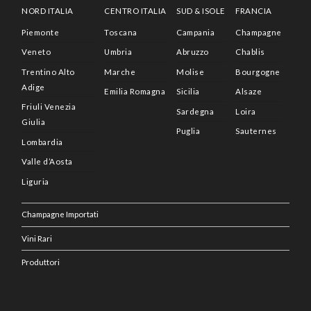
NORD ITALIA
CENTRO ITALIA
SUD & ISOLE
FRANCIA
Piemonte
Toscana
Campania
Champagne
Veneto
Umbria
Abruzzo
Chablis
Trentino Alto
Marche
Molise
Bourgogne
Adige
Emilia Romagna
Sicilia
Alsaze
Friuli Venezia
Sardegna
Loira
Giulia
Puglia
Sauternes
Lombardia
Valle d’Aosta
Liguria
Champagne Importati
Vini Rari
Produttori