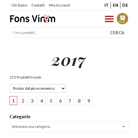
IT
EN
DE
Chi Siamo
Contatti
Mio Account
€
0.00
CERCA
2017
172 Prodotti trovati
1
2
3
4
5
6
7
8
9
Categorie
Seleziona una categoria