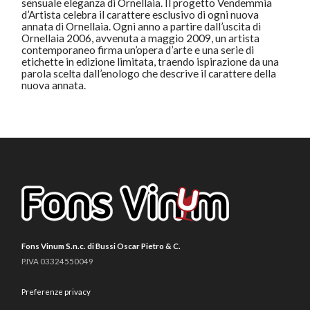
sensuale eleganza di Ornellaia. Il progetto Vendemmia
d’Artista celebra il carattere esclusivo di ogni nuova
annata di Ornellaia. Ogni anno a partire dall’uscita di
Ornellaia 2006, avvenuta a maggio 2009, un artista
contemporaneo firma un’opera d’arte e una serie di
etichette in edizione limitata, traendo ispirazione da una
parola scelta dall’enologo che descrive il carattere della
nuova annata.
Fons Vinum S.n.c. di Bussi Oscar Pietro & C.
P.IVA 03324550049
Preferenze privacy