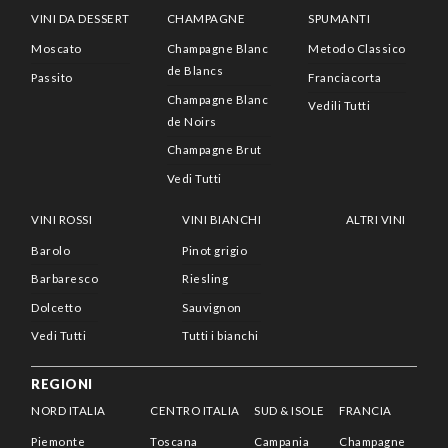
VINI DA DESSERT
CHAMPAGNE
SPUMANTI
Moscato
Champagne Blanc
Metodo Classico
de Blancs
Passito
Franciacorta
Champagne Blanc
Vedili Tutti
de Noirs
Champagne Brut
Vedi Tutti
VINI ROSSI
VINI BIANCHI
ALTRI VINI
Barolo
Pinot grigio
Barbaresco
Riesling
Dolcetto
Sauvignon
Vedi Tutti
Tutti i bianchi
REGIONI
NORD ITALIA
CENTRO ITALIA
SUD & ISOLE
FRANCIA
Piemonte
Toscana
Campania
Champagne