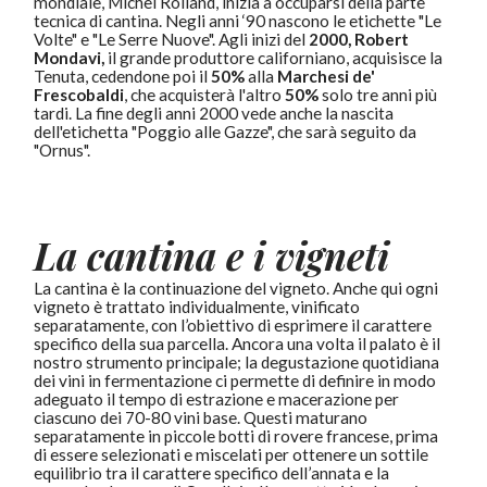
mondiale, Michel Rolland, inizia a occuparsi della parte
tecnica di cantina. Negli anni ‘90 nascono le etichette "Le
Volte" e "Le Serre Nuove". Agli inizi del
2000, Robert
Mondavi,
il grande produttore californiano, acquisisce la
Tenuta, cedendone poi il
50%
alla
Marchesi de'
Frescobaldi
, che acquisterà l'altro
50%
solo tre anni più
tardi. La fine degli anni 2000 vede anche la nascita
dell'etichetta "Poggio alle Gazze", che sarà seguito da
"Ornus".
La cantina e i vigneti
La cantina è la continuazione del vigneto. Anche qui ogni
vigneto è trattato individualmente, vinificato
separatamente, con l’obiettivo di esprimere il carattere
specifico della sua parcella. Ancora una volta il palato è il
nostro strumento principale; la degustazione quotidiana
dei vini in fermentazione ci permette di definire in modo
adeguato il tempo di estrazione e macerazione per
ciascuno dei 70-80 vini base. Questi maturano
separatamente in piccole botti di rovere francese, prima
di essere selezionati e miscelati per ottenere un sottile
equilibrio tra il carattere specifico dell’annata e la