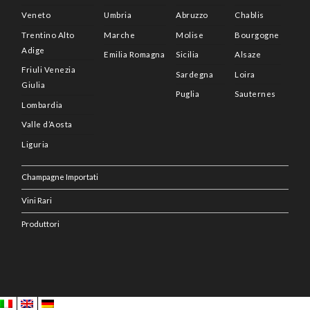
Veneto
Umbria
Abruzzo
Chablis
Trentino Alto
Marche
Molise
Bourgogne
Adige
Emilia Romagna
Sicilia
Alsaze
Friuli Venezia
Sardegna
Loira
Giulia
Puglia
Sauternes
Lombardia
Valle d’Aosta
Liguria
Champagne Importati
Vini Rari
Produttori