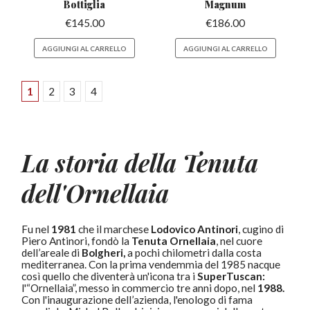
Bottiglia
Magnum
€
145.00
€
186.00
AGGIUNGI AL CARRELLO
AGGIUNGI AL CARRELLO
1
2
3
4
La storia della Tenuta
dell'Ornellaia
Fu nel
1981
che il marchese
Lodovico Antinori
, cugino di
Piero Antinori, fondò la
Tenuta Ornellaia
, nel cuore
dell’areale di
Bolgheri,
a pochi chilometri dalla costa
mediterranea. Con la prima vendemmia del 1985 nacque
così quello che diventerà un'icona tra i
SuperTuscan:
l'“Ornellaia”, messo in commercio tre anni dopo, nel
1988.
Con l'inaugurazione dell’azienda, l'enologo di fama