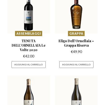
ASSEMBLAGGI
GRAPPA
TENUTA
Eligo Dell’Ornellaia
–
DELL’ORNELLAIA
Le
Grappa Riserva
Volte 2020
€
49.90
€
42.00
AGGIUNGI AL CARRELLO
AGGIUNGI AL CARRELLO