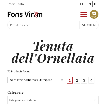
IT
EN
DE
Mein Konto
€
0.00
SUCHEN
Tenuta
dell'Ornellaia
72 Products found
1
2
3
4
Categorie
Kategorie auswählen