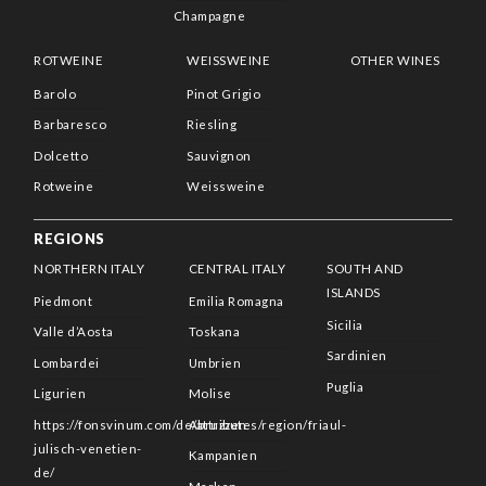
Champagne
ROTWEINE
WEISSWEINE
OTHER WINES
Barolo
Pinot Grigio
Barbaresco
Riesling
Dolcetto
Sauvignon
Rotweine
Weissweine
REGIONS
NORTHERN ITALY
CENTRAL ITALY
SOUTH AND
ISLANDS
Piedmont
Emilia Romagna
Sicilia
Valle d’Aosta
Toskana
Sardinien
Lombardei
Umbrien
Puglia
Ligurien
Molise
https://fonsvinum.com/de/attributes/region/friaul-
Abruzzen
julisch-venetien-
Kampanien
de/