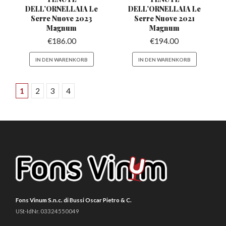
DELL’ORNELLAIA
Le
DELL’ORNELLAIA
Le
Serre Nuove 2023
Serre Nuove 2021
Magnum
Magnum
€
186.00
€
194.00
IN DEN WARENKORB
IN DEN WARENKORB
1
2
3
4
Fons Vinum S.n.c. di Bussi Oscar Pietro & C.
USt-IdNr. 03324550049