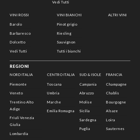
Vedi Tutti
VINI ROSSI
VINI BIANCHI
ALTRI VINI
Barolo
Pinot grigio
Barbaresco
Riesling
Dolcetto
Sauvignon
Vedi Tutti
Tutti i bianchi
REGIONI
NORD ITALIA
CENTRO ITALIA
SUD & ISOLE
FRANCIA
Piemonte
Toscana
Campania
Champagne
Veneto
Umbria
Abruzzo
Chablis
Trentino Alto
Marche
Molise
Bourgogne
Adige
Emilia Romagna
Sicilia
Alsaze
Friuli Venezia
Sardegna
Loira
Giulia
Puglia
Sauternes
Lombardia