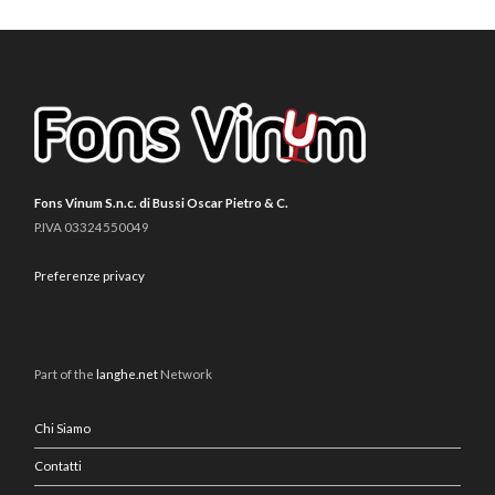
Fons Vinum S.n.c. di Bussi Oscar Pietro & C.
P.IVA 03324550049
Preferenze privacy
Part of the
langhe.net
Network
Chi Siamo
Contatti