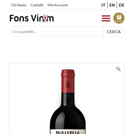
IT
EN
DE
Chi Siamo
Contatti
Mio Account
€
0.00
CERCA