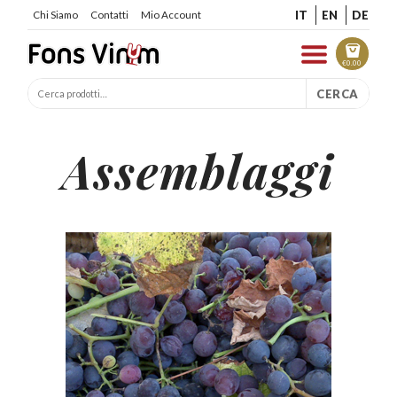
IT
EN
DE
Chi Siamo
Contatti
Mio Account
€
0.00
CERCA
Assemblaggi