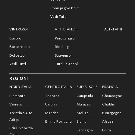
Champagne Brut
Vedi Tutti
VINI ROSSI
VINI BIANCHI
ALTRI VINI
Barolo
Pinot grigio
Barbaresco
Riesling
Dolcetto
Sauvignon
Vedi Tutti
Tutti i bianchi
REGIONI
NORD ITALIA
CENTRO ITALIA
SUD & ISOLE
FRANCIA
Piemonte
Toscana
Campania
Champagne
Veneto
Umbria
Abruzzo
Chablis
Trentino Alto
Marche
Molise
Bourgogne
Adige
Emilia Romagna
Sicilia
Alsaze
Friuli Venezia
Sardegna
Loira
Giulia