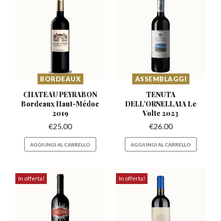
BORDEAUX
ASSEMBLAGGI
CHATEAU PEYRABON
TENUTA
Bordeaux
Haut-Médoc
DELL’ORNELLAIA
Le
2019
Volte 2023
€
25.00
€
26.00
AGGIUNGI AL CARRELLO
AGGIUNGI AL CARRELLO
In offerta!
In offerta!