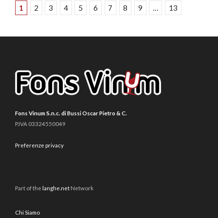
1
2
3
4
5
6
7
8
9
…
13
Fons Vinum S.n.c. di Bussi Oscar Pietro & C.
P.IVA 03324550049
Preferenze privacy
Part of the
langhe.net
Network
Chi Siamo