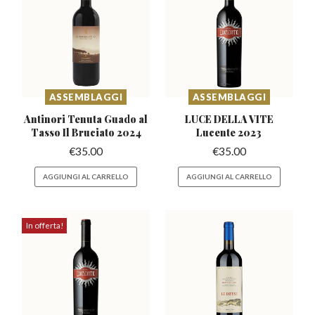
ASSEMBLAGGI
ASSEMBLAGGI
Antinori Tenuta Guado al
LUCE DELLA VITE
Tasso Il Bruciato 2024
Lucente 2023
€
35.00
€
35.00
AGGIUNGI AL CARRELLO
AGGIUNGI AL CARRELLO
In offerta!