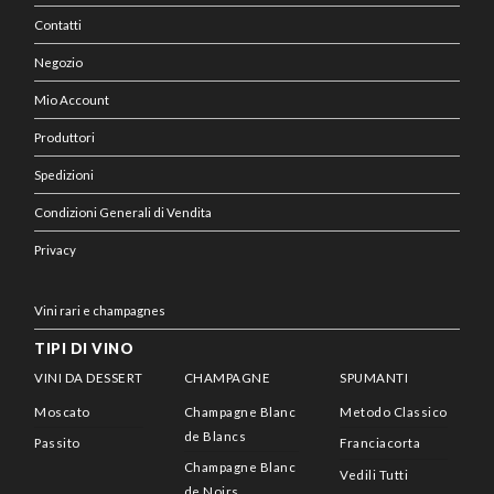
Contatti
Negozio
Mio Account
Produttori
Spedizioni
Condizioni Generali di Vendita
Privacy
Vini rari e champagnes
TIPI DI VINO
VINI DA DESSERT
CHAMPAGNE
SPUMANTI
Moscato
Champagne Blanc
Metodo Classico
de Blancs
Passito
Franciacorta
Champagne Blanc
Vedili Tutti
de Noirs