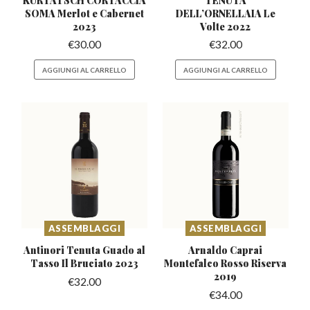
SOMA
Merlot e Cabernet
DELL’ORNELLAIA
Le
2023
Volte 2022
€
30.00
€
32.00
AGGIUNGI AL CARRELLO
AGGIUNGI AL CARRELLO
ASSEMBLAGGI
ASSEMBLAGGI
Antinori Tenuta Guado al
Arnaldo Caprai
Tasso Il Bruciato 2023
Montefalco
Rosso Riserva
2019
€
32.00
€
34.00