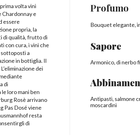
Profumo
prima volta vini
ve Chardonnay e
ad essere
Bouquet elegante, int
zione propria, la
 di qualità, frutto di
Sapore
i con cura, i vini che
 sottoposti a
one in bottiglia. Il
Armonico, di nerbo f
. L’eliminazione dei
e mediante
Abbinamen
a di
 le loro mani ben
Antipasti, salmone cr
erburg Rosè arrivano
moscardini
urg Pas Dosé viene
 Hausmannhof resta
onsentirgli di