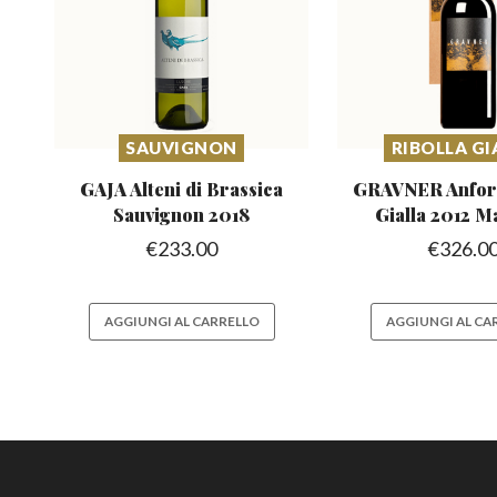
SAUVIGNON
RIBOLLA GI
GAJA Alteni di Brassica
GRAVNER Anfora
Sauvignon 2018
Gialla 2012 
€
233.00
€
326.0
AGGIUNGI AL CARRELLO
AGGIUNGI AL CA