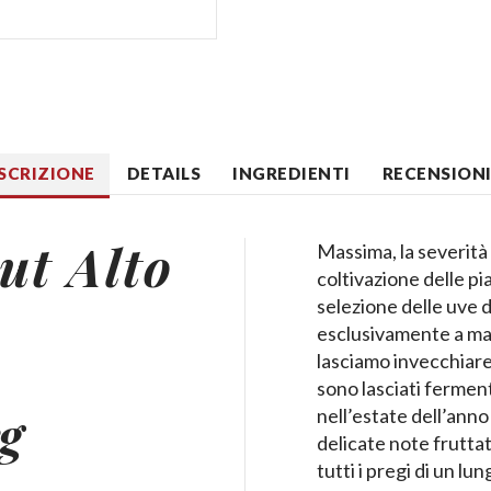
SCRIZIONE
DETAILS
INGREDIENTI
RECENSIONI 
t Alto
Massima, la severità d
coltivazione delle pi
selezione delle uve 
esclusivamente a ma
lasciamo invecchiare
sono lasciati fermen
g
nell’estate dell’ann
delicate note fruttat
tutti i pregi di un l