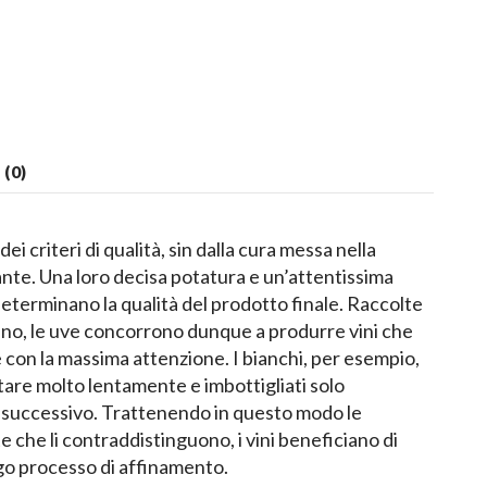
(0)
ei criteri di qualità, sin dalla cura messa nella
ante. Una loro decisa potatura e un’attentissima
determinano la qualità del prodotto finale. Raccolte
no, le uve concorrono dunque a produrre vini che
 con la massima attenzione. I bianchi, per esempio,
tare molto lentamente e imbottigliati solo
o successivo. Trattenendo in questo modo le
e che li contraddistinguono, i vini beneficiano di
ungo processo di affinamento.