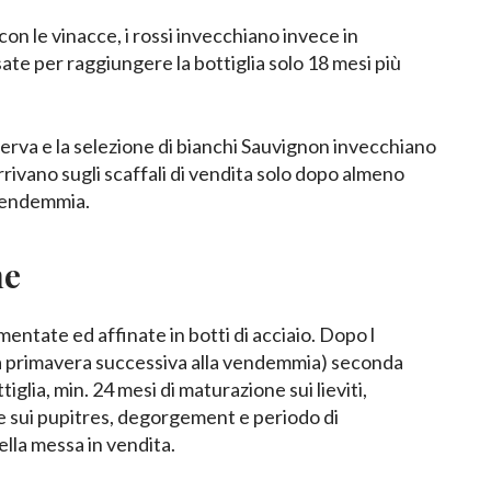
on le vinacce, i rossi invecchiano invece in
ate per raggiungere la bottiglia solo 18 mesi più
erva e la selezione di bianchi Sauvignon invecchiano
rrivano sugli scaffali di vendita solo dopo almeno
 vendemmia.
ne
entate ed affinate in botti di acciaio. Dopo l
la primavera successiva alla vendemmia) seconda
iglia, min. 24 mesi di maturazione sui lieviti,
 sui pupitres, degorgement e periodo di
lla messa in vendita.