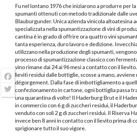
Fu nel lontano 1976 che iniziarono a produrre per la 
spumanti ottenuti con metodo tradizionale dalle u
Blauburgunder. Unica azienda vinicola altoatesina 
specializzata nella spumantizzazione di vini di produ
cantina è in grado di offrire ora quattro vini spumanti
tanta esperienza, duro lavoro e dedizione. Invecchiat
utilizzano nella produzione degli spumanti, vengono
processo di spumantizzazione classico con fermentazi
vino rimane dai 24 ai 96 mesi a contatto con il lievito
lieviti residui dalle bottiglie, scosse a mano, avvien
Facebook
dégorgement. Dalla fase di imbottigliamento a quell
confezionamento in cartone, ogni bottiglia passa tra
Twitter
una quarantina di volte! Il Haderburg Brut e il Had
in commercio con 6 g di zuccheri residui, il Haderb
venduto con soli 2 g di zuccheri residui. Il Riserva
invece ben 8 anni in contatto con il lievito prima di c
sprigionare tutto il suo vigore.