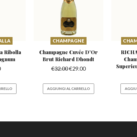
ALLA
CHAMPAGNE
CHAM
 Ribolla
Champagne Cuvée D’Or
RICH
Magnum
Brut Richard Dhondt
Cham
Superie
0
€
32.00
€
29.00
RRELLO
AGGIUNGI AL CARRELLO
AGGIU