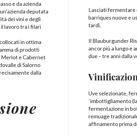
passo e da azienda
Lasciati fermentare c
n un’azienda deputata
barriques nuove e us
tà dei vini e degli
tardi.
lavoro tra i filari
Il Blauburgunder Ris
 collocati in ottima
ancor più a lungo e a
amma di prodotti
due – tre anni dalla
di Merlot e Cabernet
ovalle di Salorno
recisamente dalla
Vinificazio
Uve selezionate, ferm
´imbottigliamento (
sione
fermentazione in bott
remuage tradizionale
affinamento prima de