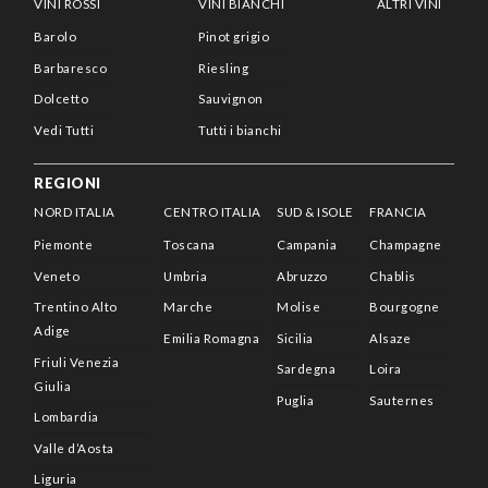
VINI ROSSI
VINI BIANCHI
ALTRI VINI
Barolo
Pinot grigio
Barbaresco
Riesling
Dolcetto
Sauvignon
Vedi Tutti
Tutti i bianchi
REGIONI
NORD ITALIA
CENTRO ITALIA
SUD & ISOLE
FRANCIA
Piemonte
Toscana
Campania
Champagne
Veneto
Umbria
Abruzzo
Chablis
Trentino Alto
Marche
Molise
Bourgogne
Adige
Emilia Romagna
Sicilia
Alsaze
Friuli Venezia
Sardegna
Loira
Giulia
Puglia
Sauternes
Lombardia
Valle d’Aosta
Liguria