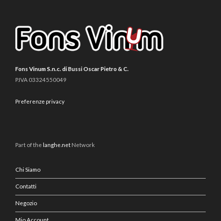
Fons Vinum S.n.c. di Bussi Oscar Pietro & C.
P.IVA 03324550049
Preferenze privacy
Part of the
langhe.net
Network
Chi Siamo
Contatti
Negozio
Mio Account