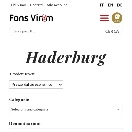
IT
EN
DE
Chi Siamo
Contatti
Mio Account
€
0.00
CERCA
Haderburg
1 Prodotti trovati
Categorie
Seleziona una categoria
Denominazioni