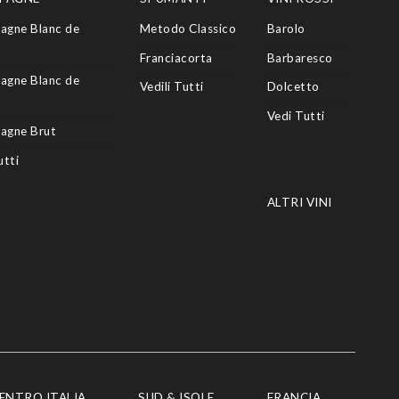
agne Blanc de
Metodo Classico
Barolo
Franciacorta
Barbaresco
agne Blanc de
Vedili Tutti
Dolcetto
Vedi Tutti
agne Brut
utti
ALTRI VINI
ENTRO ITALIA
SUD & ISOLE
FRANCIA