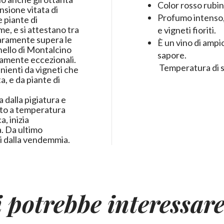
Color rosso rubin
nsione vitata di
Profumo intenso, 
 piante di
e, e si attestano tra
e vigneti fioriti.
 raramente supera le
È un vino di ampi
unello di Montalcino
sapore.
vamente eccezionali.
Temperatura di s
enienti da vigneti che
a, e da piante di
a dalla pigiatura e
ento a temperatura
, inizia
a. Da ultimo
i dalla vendemmia.
i potrebbe interessar