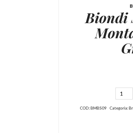
B
Biondi 
Mont
G
COD:
BMBS09
Categoria:
Br