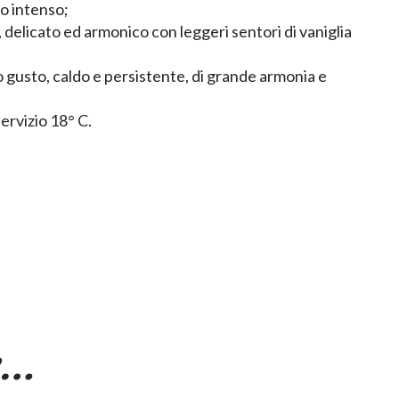
o intenso;
delicato ed armonico con leggeri sentori di vaniglia
o gusto, caldo e persistente, di grande armonia e
ervizio 18° C.
e…