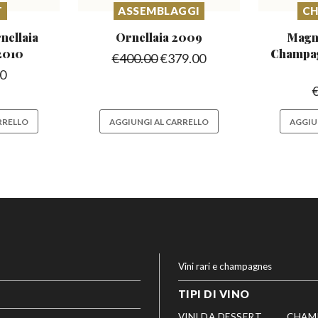
T
ASSEMBLAGGI
C
nellaia
Ornellaia
2009
Magn
2010
Champa
€
400.00
€
379.00
00
RRELLO
AGGIUNGI AL CARRELLO
AGGIU
Vini rari e champagnes
TIPI DI VINO
VINI DA DESSERT
CHAM