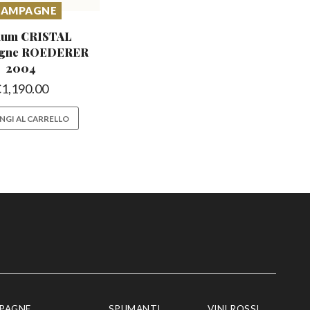
HAMPAGNE
um CRISTAL
gne
ROEDERER
2004
€
1,190.00
NGI AL CARRELLO
PAGNE
SPUMANTI
VINI ROSSI