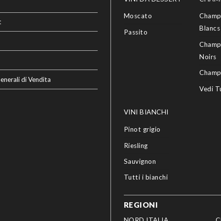
Moscato
Champ
t
Blancs
Passito
Champ
Noirs
Champ
enerali di Vendita
Vedi T
VINI BIANCHI
Pinot grigio
Riesling
Sauvignon
Tutti i bianchi
REGIONI
NORD ITALIA
C