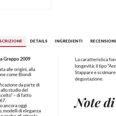
SCRIZIONE
DETAILS
INGREDIENTI
RECENSIONI 
ta Greppo 2009
La caratteristica fo
longevità; il tipo “A
a alle origini, alla
Stappare e scolmare u
ione come Biondi
degustazione.
ficazione da parte di
allo studio del
celto” – di fatto
Note di
67.
no ancora oggi
o, modelli di eleganza
no anche gli ottanta