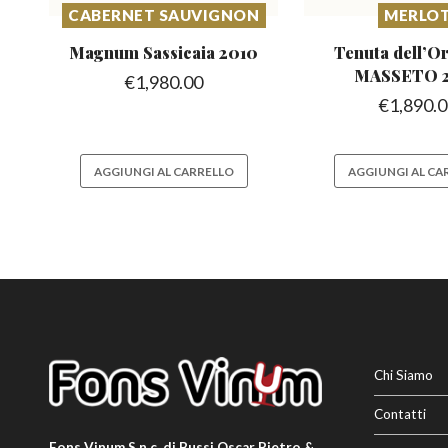
CABERNET SAUVIGNON
MERLO
Magnum Sassicaia
2010
Tenuta dell’Or
MASSETO 
€
1,980.00
€
1,890.
AGGIUNGI AL CARRELLO
AGGIUNGI AL CA
Chi Siamo
Contatti
Fons Vinum S.n.c. di Bussi Oscar Pietro &