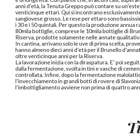
anni d’età, la Tenuta Greppo può contare su un’este
venticinque ettari. Qui si incontrano esclusivamente
sangiovese grosso. Le rese per ettaro sono bassissim
i 30 e i 50 quintali. Per questo la produzione annua
80mila bottiglie, comprese le 10mila bottiglie di Br
Riserva, prodotte solamente nelle annate qualitati
In cantina, arrivano solo le uve di prima scelta, prov
hanno almeno dieci anni d’età per il Brunello d’annat
oltre venticinque anni per la Riserva.
La lavorazione inizia con la diraspatura. E’ poi seguit
dalla fermentazione, svolta in tini e vasche di cem
controllata. Infine, dopo la fermentazione malolattica
l’invecchiamento in grandi botti di rovere di Slavoni
l’imbottigliamento avviene non prima di quattro ann
T