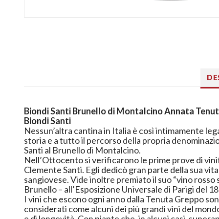
DE
Biondi Santi Brunello di Montalcino Annata Tenu
Biondi Santi
Nessun’altra cantina in Italia è così intimamente legat
storia e a tutto il percorso della propria denominaz
Santi al Brunello di Montalcino.
Nell’Ottocento si verificarono le prime prove di vini
Clemente Santi. Egli dedicò gran parte della sua vita 
sangiovese. Vide inoltre premiato il suo “vino rosso s
Brunello – all’
Esposizione Universale di Parigi
del 18
I vini che escono ogni anno dalla Tenuta Greppo so
considerati come alcuni dei più grandi vini del mond
e di longevità. Con piante che, in alcuni casi, supera