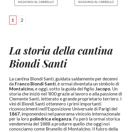
AGGIUNGI AL CARRELLO
AGGIUNGI AL CARRELLO
1
2
La storia della cantina
Biondi Santi
La cantina Biondi Santi, guidata saldamente per decenni
da
Franco Biondi
Santi
, è ormai diventata un simbolo di
Montalcino,
e oggi, sotto la guida del figlio
Jacopo
. Un
storia che iniziò nel '800 grazie al lavoro e alla passione di
Clemente Santi, letterato e grande proprietario terriero. I
vini di Biondi Santi ottennero i primi importanti
riconoscimenti nell'Esposizione Universale di Parigi del
1867,
imponendosi nel panorama vinicolo internazionale
per la loro
poliedrica eleganza
. Fu però la ormai storica
vendemmia del 1888 a produrre quello che oggi noi
conosciamo come Brunello di Montalcino. Il fulcro della