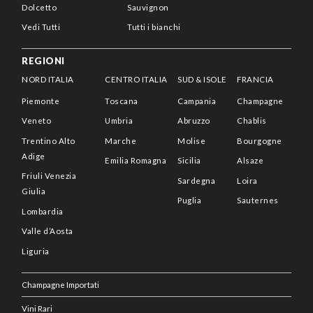
Dolcetto
Sauvignon
Vedi Tutti
Tutti i bianchi
REGIONI
NORD ITALIA
CENTRO ITALIA
SUD & ISOLE
FRANCIA
Piemonte
Toscana
Campania
Champagne
Veneto
Umbria
Abruzzo
Chablis
Trentino Alto
Marche
Molise
Bourgogne
Adige
Emilia Romagna
Sicilia
Alsaze
Friuli Venezia
Sardegna
Loira
Giulia
Puglia
Sauternes
Lombardia
Valle d’Aosta
Liguria
Champagne Importati
Vini Rari