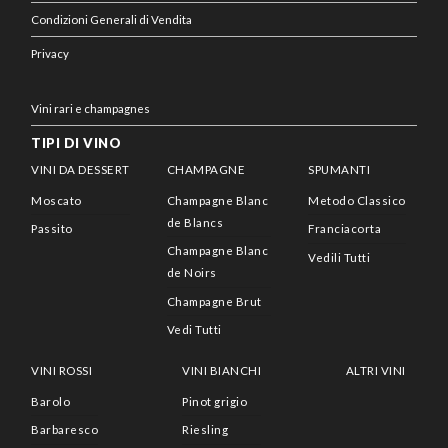
Condizioni Generali di Vendita
Privacy
Vini rari e champagnes
TIPI DI VINO
VINI DA DESSERT
CHAMPAGNE
SPUMANTI
Moscato
Champagne Blanc
Metodo Classico
de Blancs
Passito
Franciacorta
Champagne Blanc
Vedili Tutti
de Noirs
Champagne Brut
Vedi Tutti
VINI ROSSI
VINI BIANCHI
ALTRI VINI
Barolo
Pinot grigio
Barbaresco
Riesling