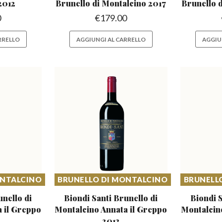
2012
Brunello
di Montalcino 2017
Brunello
0
€
179.00
RRELLO
AGGIUNGI AL CARRELLO
AGGIU
ONTALCINO
BRUNELLO DI MONTALCINO
BRUNELL
unello di
Biondi Santi Brunello di
Biondi S
 il Greppo
Montalcino
Annata il Greppo
Montalci
2012