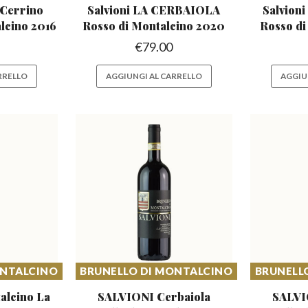
 Cerrino
Salvioni LA CERBAIOLA
Salvion
lcino 2016
Rosso
di Montalcino 2020
Rosso
di
€
79.00
RRELLO
AGGIUNGI AL CARRELLO
AGGIU
ONTALCINO
BRUNELLO DI MONTALCINO
BRUNELL
talcino
La
SALVIONI Cerbaiola
SALVI