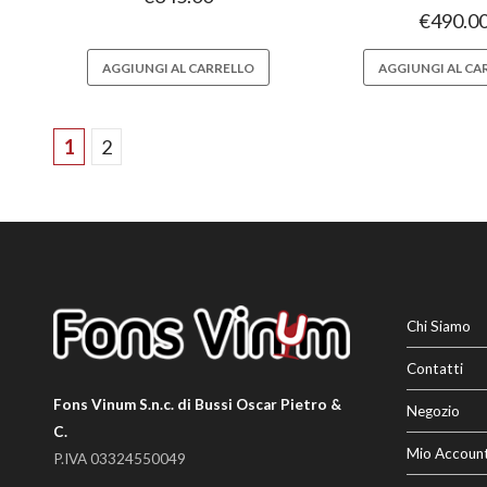
€
490.0
AGGIUNGI AL CARRELLO
AGGIUNGI AL CA
1
2
Chi Siamo
Contatti
Fons Vinum S.n.c. di Bussi Oscar Pietro &
Negozio
C.
Mio Accoun
P.IVA 03324550049