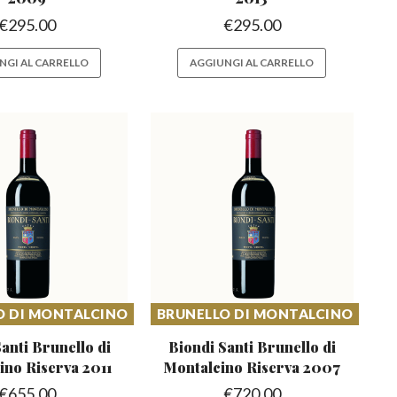
€
295.00
€
295.00
NGI AL CARRELLO
AGGIUNGI AL CARRELLO
O DI MONTALCINO
BRUNELLO DI MONTALCINO
anti Brunello di
Biondi Santi Brunello di
ino Riserva 2011
Montalcino Riserva 2007
€
655.00
€
720.00