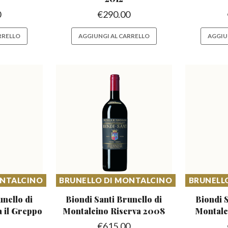
0
€
290.00
RRELLO
AGGIUNGI AL CARRELLO
AGGIU
ONTALCINO
BRUNELLO DI MONTALCINO
BRUNELL
unello di
Biondi Santi Brunello di
Biondi S
 il Greppo
Montalcino Riserva 2008
Montalc
€
615.00