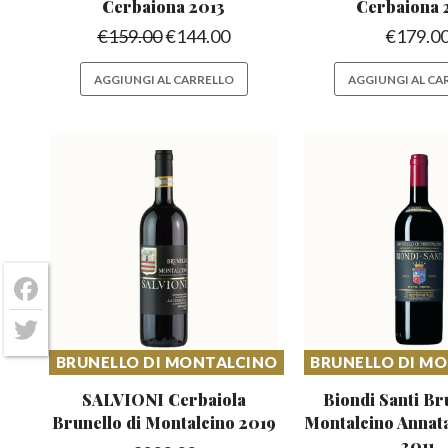
Cerbaiona 2013
Cerbaiona 
€
159.00
€
144.00
€
179.0
AGGIUNGI AL CARRELLO
AGGIUNGI AL CA
Facebook
Twitter
BRUNELLO DI MONTALCINO
BRUNELLO DI M
SALVIONI Cerbaiola
Biondi Santi Br
Brunello
di Montalcino 2019
Montalcino
Annata
2011