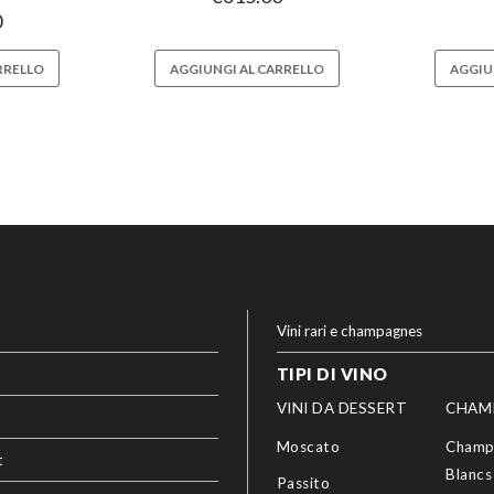
0
RRELLO
AGGIUNGI AL CARRELLO
AGGIU
Vini rari e champagnes
TIPI DI VINO
VINI DA DESSERT
CHAM
Moscato
Champ
t
Blancs
Passito