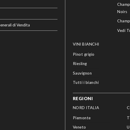
Champ
Noirs
Champ
enerali di Vendita
Vedi T
VINI BIANCHI
Pinot grigio
Riesling
Sauvignon
Tutti i bianchi
REGIONI
NORD ITALIA
C
Piemonte
T
Veneto
U