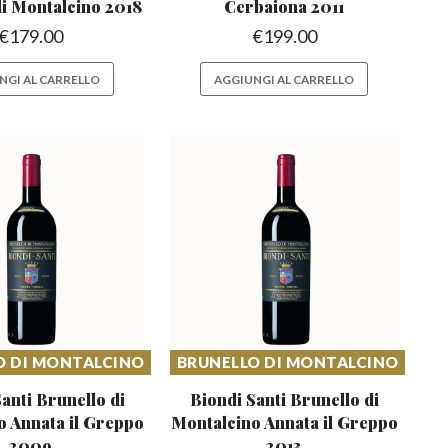
di Montalcino 2018
Cerbaiona 2011
€
179.00
€
199.00
NGI AL CARRELLO
AGGIUNGI AL CARRELLO
O DI MONTALCINO
BRUNELLO DI MONTALCINO
anti Brunello di
Biondi Santi Brunello di
no
Annata il Greppo
Montalcino
Annata il Greppo
2009
2013