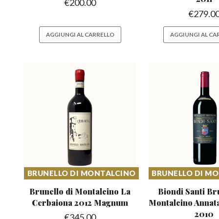
€
200.00
€
279.0
AGGIUNGI AL CARRELLO
AGGIUNGI AL CA
BRUNELLO DI MONTALCINO
BRUNELLO DI M
Brunello di Montalcino La
Biondi Santi Br
Cerbaiona 2012 Magnum
Montalcino
Annata
2010
€
345.00