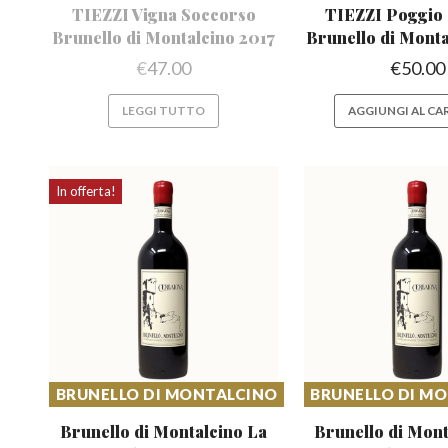
TIEZZI Vigna Soccorso
TIEZZI Poggio
Brunello
di Montalcino 2017
Brunello
di Monta
€
47.00
€
50.00
LEGGI TUTTO
AGGIUNGI AL CA
In offerta!
BRUNELLO DI MONTALCINO
BRUNELLO DI M
Brunello di Montalcino
La
Brunello di Mon