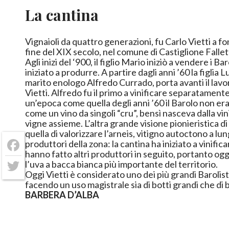
La cantina
Vignaioli da quattro generazioni, fu Carlo Vietti a fo
fine del XIX secolo, nel comune di Castiglione Fallet
Agli inizi del ‘900, il figlio Mario iniziò a vendere i 
iniziato a produrre. A partire dagli anni ’60 la figlia L
marito enologo Alfredo Currado, porta avanti il lavo
Vietti. Alfredo fu il primo a vinificare separatamente 
un’epoca come quella degli anni ’60 il Barolo non era
come un vino da singoli “cru”, bensì nasceva dalla vin
vigne assieme. L’altra grande visione pionieristica di
quella di valorizzare l’arneis, vitigno autoctono a l
produttori della zona: la cantina ha iniziato a vinifica
Facebook
hanno fatto altri produttori in seguito, portanto ogg
l’uva a bacca bianca più importante del territorio.
Twitter
Oggi Vietti è considerato uno dei più grandi Barolisti
facendo un uso magistrale sia di botti grandi che di 
BARBERA D’ALBA