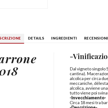
SCRIZIONE
DETAILS
INGREDIENTI
RECENSIONI 
arrone
-Vinificazi
2018
Dal vigneto singolo S
cantina). Macerazio
alcolica per circa du
meccaniche, délesta
alcolica, avviene un
tutto viene poi svina
-Invecchiamento-
Circa 18 mesi tra bar
-Descrizione-