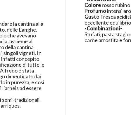
Colore
rosso rubino
Profumo
intensi aro
Gusto
Fresca acidità
eccellente equilibrio
ndare la cantina alla
-Combinazioni-
to, nelle Langhe.
Stufati, pasta stagio
Barolo che avevano
carne arrostita e for
ucia, assieme al
ro della cantina
i singoli vigneti. In
 infatti concepito
ificazione di tutte le
 Alfredo è stata
ungo dimenticato dai
rlo in purezza, e così
i l’arneis ad essere
 semi-tradizionali,
barriques.