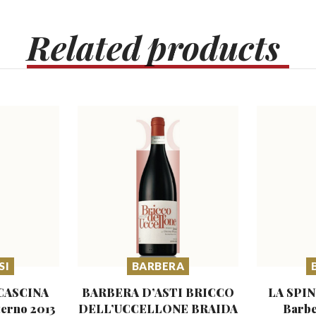
Related
products
SI
BARBERA
 CASCINA
BARBERA D’ASTI BRICCO
LA SPIN
terno 2013
DELL’UCCELLONE
BRAIDA
Barb