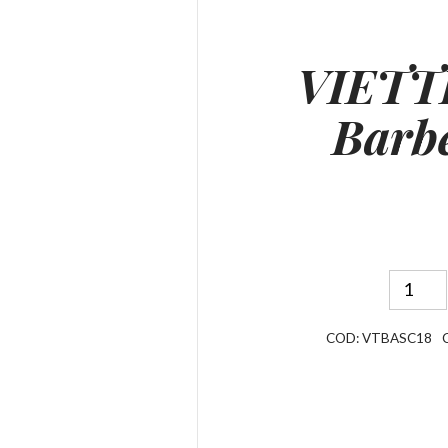
VIETTI
Barb
COD:
VTBASC18