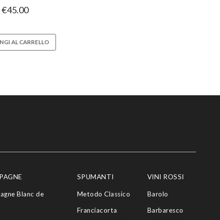
€
45.00
NGI AL CARRELLO
PAGNE
SPUMANTI
VINI ROSSI
agne Blanc de
Metodo Classico
Barolo
Franciacorta
Barbaresco