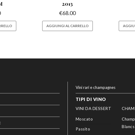
M
2013
0
€
68.00
RRELLO
AGGIUNGI AL CARRELLO
AGGIU
Vini rari e champagnes
TIPI DI VINO
VINI DA DESSERT
CHAM
Moscato
Champ
t
Blancs
Passito