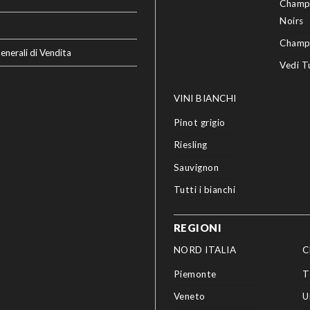
Champ
Noirs
Champ
enerali di Vendita
Vedi T
VINI BIANCHI
Pinot grigio
Riesling
Sauvignon
Tutti i bianchi
REGIONI
NORD ITALIA
C
Piemonte
T
Veneto
U