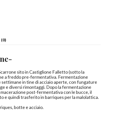
(0)
one-
carrone sito in Castiglione Falletto (sotto la
ne a freddo pre-fermentativa. Fermentazione
e settimane in tine di acciaio aperte, con fungature
ge e diversi rimontaggi. Dopo la fermentazione
a macerazione post-fermentativa con le bucce, il
to e quindi trasferito in barriques per la malolattica.
riques, botte e acciaio.