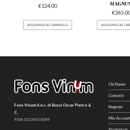
MAGNU
€
124.00
€
265.0
AGGIUNGI AL CARRELLO
AGGIUNGI AL CA
Chi Siamo
Contatti
Fons Vinum S.n.c. di Bussi Oscar Pietro &
Negozio
C.
Mio Accoun
P.IVA 03324550049
Produttori