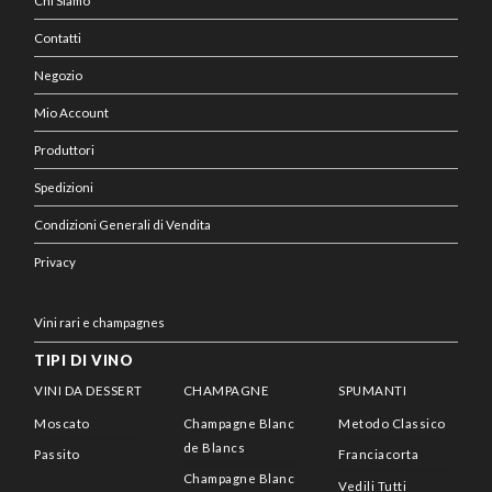
Chi Siamo
Contatti
Negozio
Mio Account
Produttori
Spedizioni
Condizioni Generali di Vendita
Privacy
Vini rari e champagnes
TIPI DI VINO
VINI DA DESSERT
CHAMPAGNE
SPUMANTI
Moscato
Champagne Blanc
Metodo Classico
de Blancs
Passito
Franciacorta
Champagne Blanc
Vedili Tutti