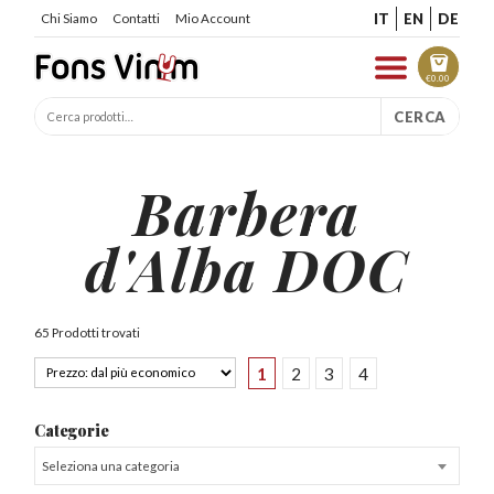
IT
EN
DE
Chi Siamo
Contatti
Mio Account
€
0.00
CERCA
Barbera
d'Alba DOC
65 Prodotti trovati
1
2
3
4
Categorie
Seleziona una categoria