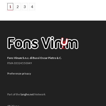
1
2
3
4
Fons Vinum S.n.c. di Bussi Oscar Pietro & C.
P.IVA 03324550049
Preferenze privacy
Part of the
langhe.net
Network