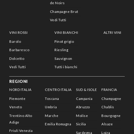
de Noirs
Champagne Brut
Vedi Tutti
VINI ROSSI
VINI BIANCHI
ALTRI VINI
Barolo
Pinot grigio
Barbaresco
Riesling
Dolcetto
Sauvignon
Vedi Tutti
Tutti i bianchi
REGIONI
NORD ITALIA
CENTRO ITALIA
SUD & ISOLE
FRANCIA
Piemonte
Toscana
Campania
Champagne
Veneto
Umbria
Abruzzo
Chablis
Trentino Alto
Marche
Molise
Bourgogne
Adige
Emilia Romagna
Sicilia
Alsaze
Friuli Venezia
Sardegna
Loira